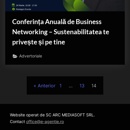
Conferința Anuală de Business
Networking – Sustenabilitatea te
privește și pe tine
Advertoriale
Paginație
Anterior
1
…
13
14
articole
Website operat de SC ARC MEDIASOFT SRL.
Contact
office@e-agentie.ro