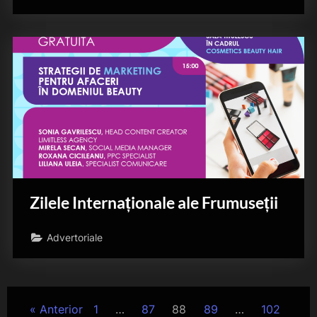
Zilele Internaționale ale Frumuseții
Advertoriale
Paginație
Anterior
1
…
87
88
89
…
102