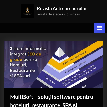
Skip
Revista Antreprenorului
to
revistă de afaceri – business
content
MultiSoft – soluții software pentru
hoteluri, restaurante, SPA și