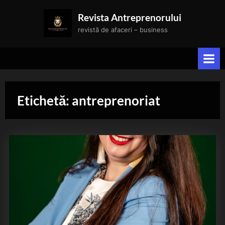
Skip
Revista Antreprenorului
to
revistă de afaceri – business
content
Etichetă:
antreprenoriat