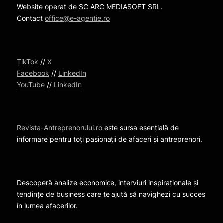
Website operat de SC ARC MEDIASOFT SRL.
Contact
office@e-agentie.ro
TikTok
//
X
Facebook
//
LinkedIn
YouTube
//
LinkedIn
Revista-Antreprenorului.ro
este sursa esențială de
informare pentru toți pasionații de afaceri și antreprenori.
Descoperă analize economice, interviuri inspiraționale și
tendințe de business care te ajută să navighezi cu succes
în lumea afacerilor.