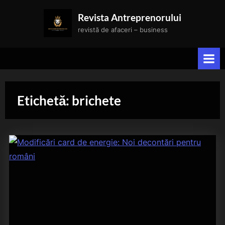
Skip
Revista Antreprenorului
to
revistă de afaceri – business
content
Etichetă:
brichete