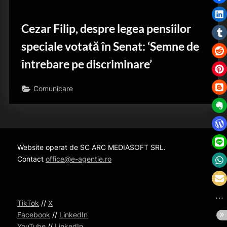
Cezar Filip, despre legea pensiilor
speciale votată în Senat: ‘Semne de
întrebare pe discriminare’
Comunicare
Website operat de SC ARC MEDIASOFT SRL.
Contact
office@e-agentie.ro
TikTok
//
X
Facebook
//
LinkedIn
YouTube
//
LinkedIn