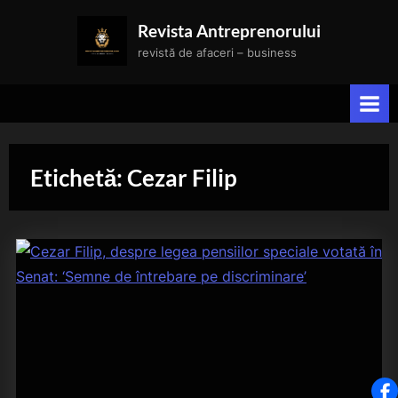
Skip
Revista Antreprenorului
to
revistă de afaceri – business
content
Etichetă:
Cezar Filip