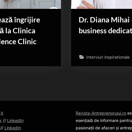
ză îngrijire
Dr. Diana Mihai 
ă la Clinica
business dedicat
lence Clinic
Interviuri inspirationale
/
X
Revista-Antreprenorului.ro
es
k
//
LinkedIn
esențială de informare pentru
//
LinkedIn
pasionații de afaceri și antre