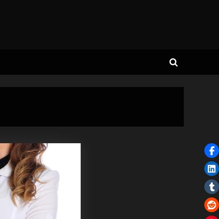
Toggle
search
form