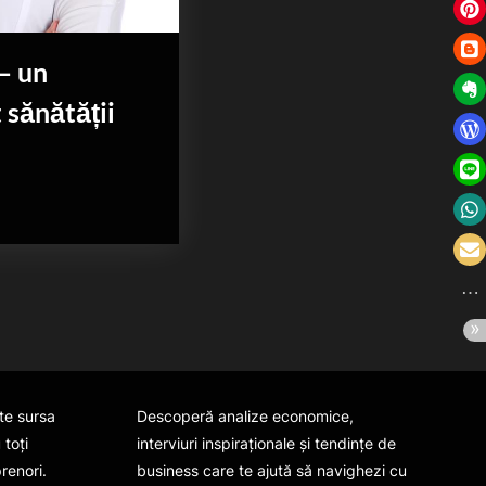
– un
 sănătății
te sursa
Descoperă analize economice,
 toți
interviuri inspiraționale și tendințe de
prenori.
business care te ajută să navighezi cu