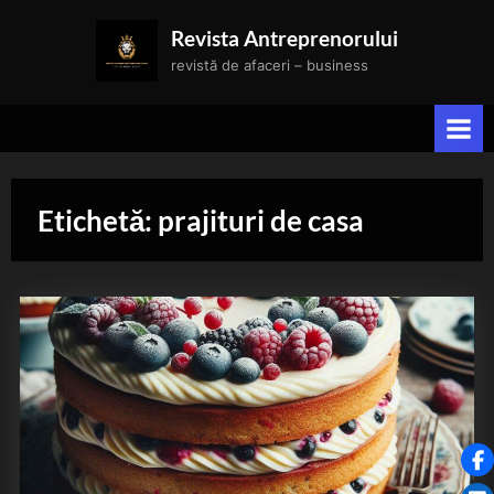
Skip
Revista Antreprenorului
to
revistă de afaceri – business
content
Etichetă:
prajituri de casa