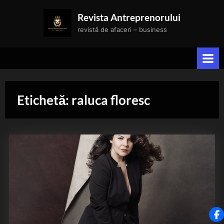
Skip
Revista Antreprenorului
to
revistă de afaceri – business
content
Etichetă:
raluca floresc