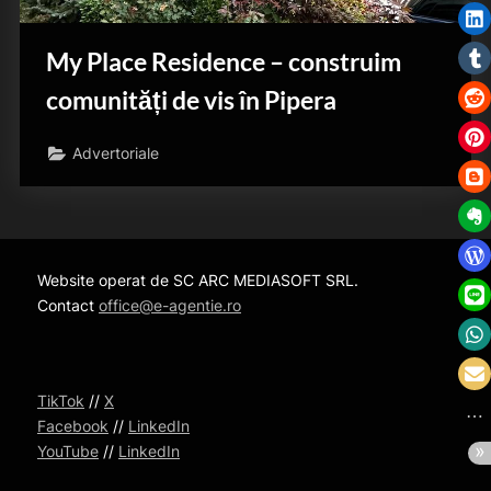
My Place Residence – construim
comunități de vis în Pipera
Advertoriale
Website operat de SC ARC MEDIASOFT SRL.
Contact
office@e-agentie.ro
TikTok
//
X
Facebook
//
LinkedIn
YouTube
//
LinkedIn