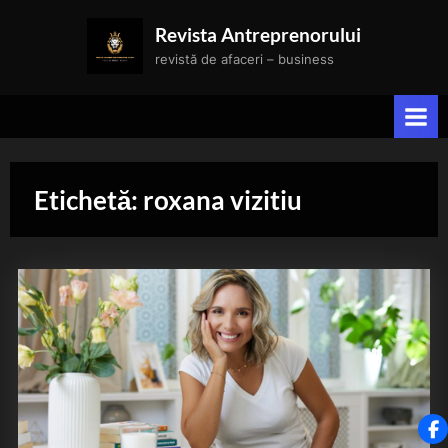
Skip
Revista Antreprenorului
to
revistă de afaceri – business
content
Etichetă:
roxana vizitiu