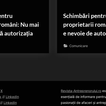
entru
Schimbări pentr
 români: Nu mai
proprietarii rom
ă autorizația
e nevoie de auto
Comunicare
/
X
Revista-Antreprenorului.ro
es
k
//
LinkedIn
esențială de informare pentru
//
LinkedIn
pasionații de afaceri și antre