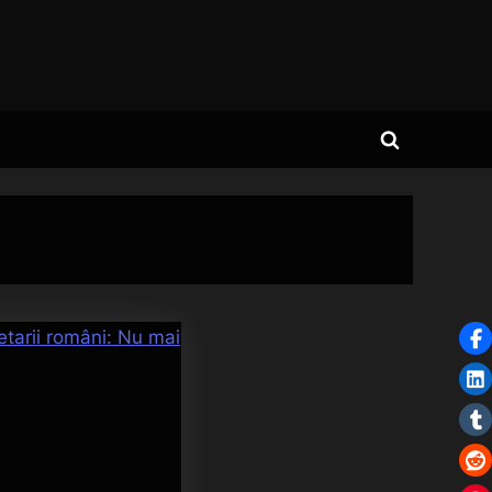
Toggle
search
form