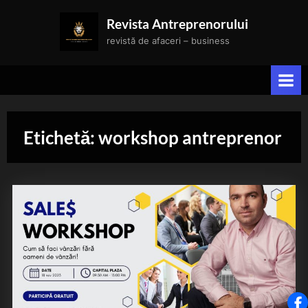
Skip
Revista Antreprenorului
to
revistă de afaceri – business
content
Etichetă:
workshop antreprenor