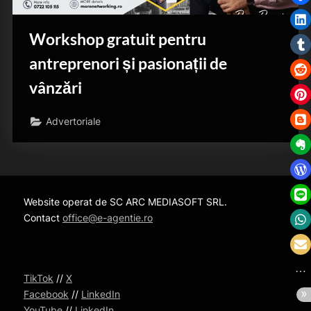
Workshop gratuit pentru
antreprenori și pasionații de
vânzări
Advertoriale
Website operat de SC ARC MEDIASOFT SRL.
Contact
office@e-agentie.ro
TikTok
//
X
Facebook
//
LinkedIn
YouTube
//
LinkedIn