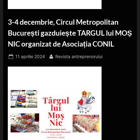
3-4 decembrie, Circul Metropolitan
București gazduiește TARGUL lui MOȘ
NIC organizat de Asociația CONIL
Posted
By
11 aprilie 2024
Revista antreprenorului
on