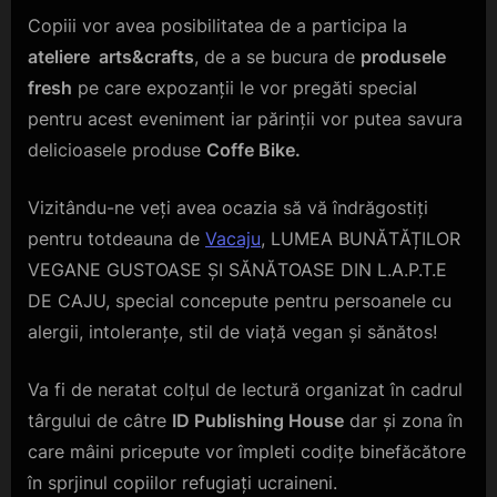
Copiii vor avea posibilitatea de a participa la
ateliere arts&crafts
, de a se bucura de
produsele
fresh
pe care expozanții le vor pregăti special
pentru acest eveniment iar părinții vor putea savura
delicioasele produse
Coffe Bike.
Vizitându-ne veți avea ocazia să vă îndrăgostiți
pentru totdeauna de
Vacaju
, LUMEA BUNĂTĂȚILOR
VEGANE GUSTOASE ȘI SĂNĂTOASE DIN L.A.P.T.E
DE CAJU, special concepute pentru persoanele cu
alergii, intoleranțe, stil de viață vegan și sănătos!
Va fi de neratat colțul de lectură organizat în cadrul
târgului de câtre
ID Publishing House
dar și zona în
care mâini pricepute vor împleti codițe binefăcătore
în sprjinul copiilor refugiați ucraineni.