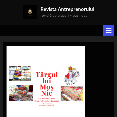
Skip
Revista Antreprenorului
to
revistă de afaceri – business
content