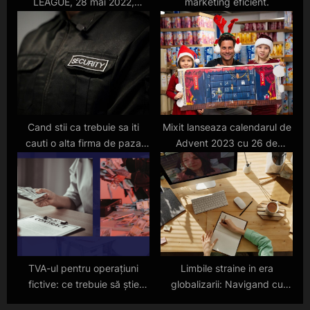
LEAGUE, 28 mai 2022,
marketing eficient.
Bazinul de inot al CSA
Steaua București
Cand stii ca trebuie sa iti
Mixit lanseaza calendarul de
cauti o alta firma de paza
Advent 2023 cu 26 de
pentru afacerea ta?
bunatati, inclusiv doua
produse noi
TVA-ul pentru operațiuni
Limbile straine in era
fictive: ce trebuie să știe
globalizarii: Navigand cu
angajatorii și salariații
succes prin lumea moderna