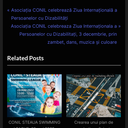
Navigare
P
Asociația CONIL celebrează Ziua Internațională a
r
Persoanelor cu Dizabilități
în
N
e
Asociația CONIL celebreaza Ziua Internaționala a
articole
e
v
Persoanelor cu Dizabilitați, 3 decembrie, prin
x
i
zambet, dans, muzica și culoare
t
o
Related Posts
P
u
o
s
s
P
t
o
:
s
t
:
CONIL STEAUA SWIMMING
Crearea unui plan de