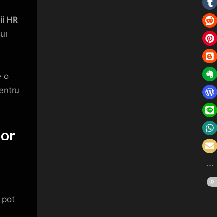
ii HR
ui
e o
entru
lor
pot