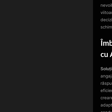
nevoi
viito
deciz
schim
Îmb
cu 
Soluți
angaja
răspu
efici
crear
adapt