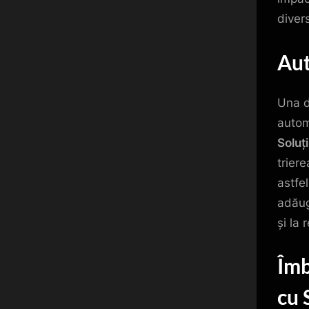
diver
Aut
Una d
autom
Soluți
trier
astfe
adăug
și la
Îmb
cu 