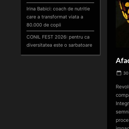
Irina Babici: coach de nutritie
care a transformat viata a
80.000 de copii
CONIL FEST 2026: pentru ca
diversitatea este o sarbatoare
Afac
Po
30 
on
Revol
compa
Integ
semni
proce
impac