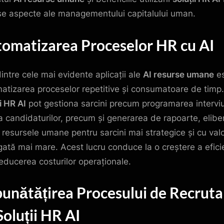
se aspecte ale managementului capitalului uman.
omatizarea Proceselor HR cu AI
intre cele mai evidente aplicații ale
AI resurse umane
es
atizarea proceselor repetitive și consumatoare de timp.
i HR AI
pot gestiona sarcini precum programarea interviur
ea candidaturilor, precum și generarea de rapoarte, elib
l resursele umane pentru sarcini mai strategice și cu val
ată mai mare. Acest lucru conduce la o creștere a efici
 reducerea costurilor operaționale.
unătățirea Procesului de Recruta
Soluții HR AI