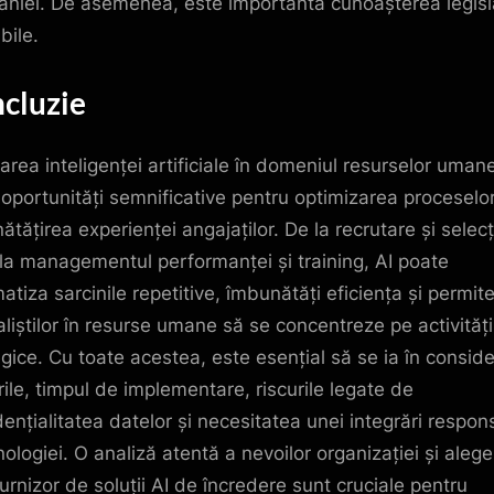
niei. De asemenea, este importantă cunoașterea legisla
bile.
cluzie
rarea inteligenței artificiale în domeniul resurselor uman
 oportunități semnificative pentru optimizarea proceselor
ătățirea experienței angajaților. De la recrutare și selecț
la managementul performanței și training, AI poate
atiza sarcinile repetitive, îmbunătăți eficiența și permit
aliștilor în resurse umane să se concentreze pe activități
egice. Cu toate acestea, este esențial să se ia în consid
rile, timpul de implementare, riscurile legate de
dențialitatea datelor și necesitatea unei integrări respon
nologiei. O analiză atentă a nevoilor organizației și aleg
furnizor de soluții AI de încredere sunt cruciale pentru