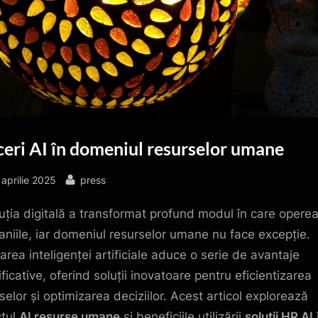
eri AI în domeniul resurselor umane
sted
By
aprilie 2025
press
uția digitală a transformat profund modul în care opere
niile, iar domeniul resurselor umane nu face excepție.
rarea inteligenței artificiale aduce o serie de avantaje
ficative, oferind soluții inovatoare pentru eficientizarea
selor și optimizarea deciziilor. Acest articol explorează
tul
AI resurse umane
și beneficiile utilizării
soluții HR AI