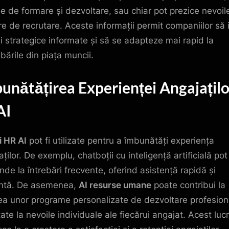
le de formare și dezvoltare, sau chiar pot prezice nevoil
are de recrutare. Aceste informații permit companiilor să 
ii strategice informate și să se adapteze mai rapid la
bările din piața muncii.
unătățirea Experienței Angajațilo
AI
i HR AI
pot fi utilizate pentru a îmbunătăți experiența
ților. De exemplu, chatboții cu inteligență artificială pot
nde la întrebări frecvente, oferind asistență rapidă și
entă. De asemenea,
AI resurse umane
poate contribui la
ea unor programe personalizate de dezvoltare profesion
ate la nevoile individuale ale fiecărui angajat. Acest luc