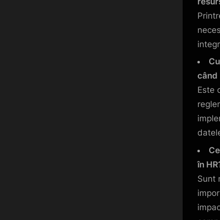
resur
Printr
necesi
integ
Cu
când u
Este c
regle
imple
datele
Ce 
în HR
Sunt 
import
impac