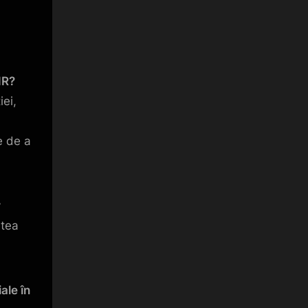
HR?
iei,
e de a
v
atea
ale în