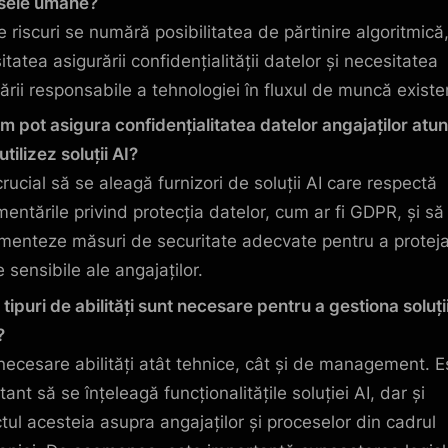
sele umane?
e riscuri se numără posibilitatea de părtinire algoritmică
tatea asigurării confidențialității datelor și necesitatea
rării responsabile a tehnologiei în fluxul de muncă existe
m pot asigura confidențialitatea datelor angajaților atun
tilizez soluții AI?
rucial să se aleagă furnizori de soluții AI care respectă
mentările privind protecția datelor, cum ar fi GDPR, și să
menteze măsuri de securitate adecvate pentru a protej
 sensibile ale angajaților.
tipuri de abilități sunt necesare pentru a gestiona soluții
?
necesare abilități atât tehnice, cât și de management. E
ant să se înțeleagă funcționalitățile soluției AI, dar și
tul acesteia asupra angajaților și proceselor din cadrul