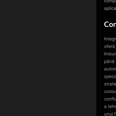
compa
aplica
Con
Integ
oferă
îmbun
până 
autom
speci
strat
costu
confi
a teh
unui 