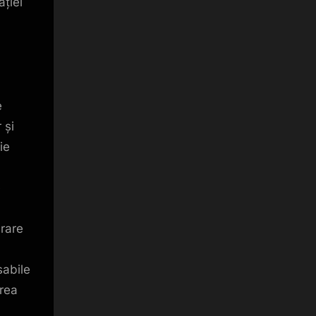
ției
e
 și
ie
e
erare
sabile
erea