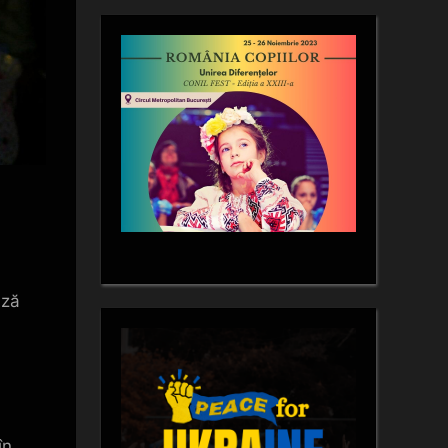
ază
în