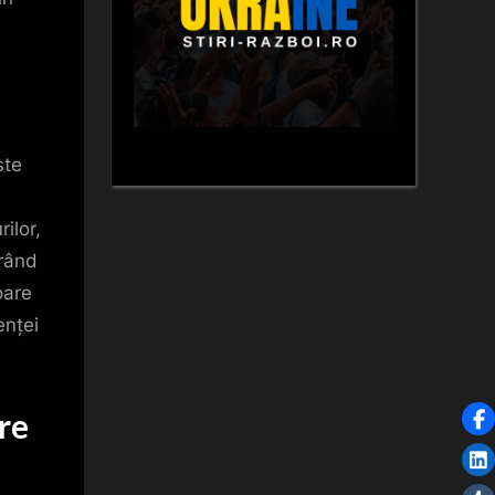
te
ilor,
erând
oare
enței
re