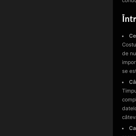
conduc
Înt
Ce
Costu
de nu
impor
se es
Câ
Timpu
compl
datel
câteva
Car