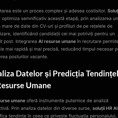
tarea este un proces complex și adesea costisitor.
Soluț
 optimiza semnificativ această etapă, prin analizarea un
 mare de date din CV-uri și profiluri de pe rețelele de
izare, identificând candidații cei mai potriviți pentru un
t post. Integrarea
AI resurse umane
în recrutare permit
ție mai rapidă și mai precisă, reducând timpul necesar p
rea posturilor vacante.
liza Datelor și Predicția Tendințe
Resurse Umane
surse umane
oferă instrumente puternice de analiză
ctivă. Prin analiza datelor din diverse surse,
soluții HR AI
fica tendințe în ceea ce privește fluctuația personalului,