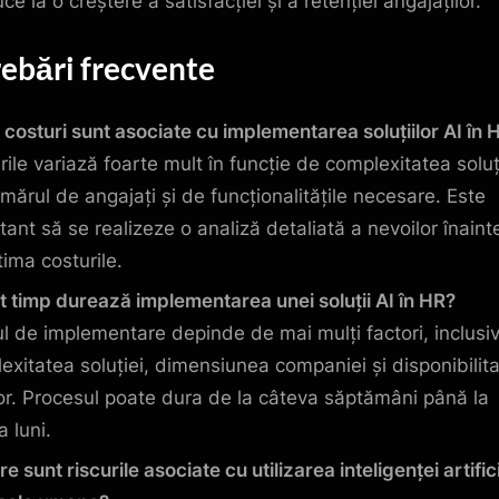
e la o creștere a satisfacției și a retenției angajaților.
rebări frecvente
 costuri sunt asociate cu implementarea soluțiilor AI în 
rile variază foarte mult în funcție de complexitatea soluț
mărul de angajați și de funcționalitățile necesare. Este
tant să se realizeze o analiză detaliată a nevoilor înaint
tima costurile.
t timp durează implementarea unei soluții AI în HR?
l de implementare depinde de mai mulți factori, inclusi
exitatea soluției, dimensiunea companiei și disponibilit
or. Procesul poate dura de la câteva săptămâni până la
 luni.
e sunt riscurile asociate cu utilizarea inteligenței artifici