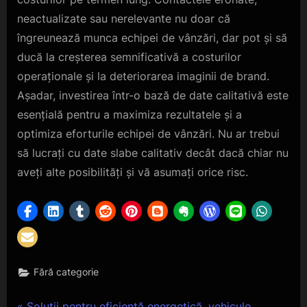
neactualizate sau nerelevante nu doar că
îngreunează munca echipei de vânzări, dar pot și să
ducă la creșterea semnificativă a costurilor
operaționale și la deteriorarea imaginii de brand.
Așadar, investirea într-o bază de date calitativă este
esențială pentru a maximiza rezultatele și a
optimiza eforturile echipei de vânzări. Nu ar trebui
să lucrați cu date slabe calitativ decât dacă chiar nu
aveți alte posibilități și vă asumați orice risc.
Fără categorie
P
Soluții pentru eficiență energetică, vehicule