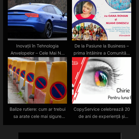
Inovații în Tehnologia
De la Pasiune la Business –
Anvelopelor – Cele Mai Noi
prima întâlnire a Comunității
Tendințe și Produse de pe
Clever din această toamnă
Piață
Balize rutiere: cum ar trebui
CopyService celebrează 20
sa arate cele mai sigure
de ani de experiență și
semnalizatoare rutiere?
lansează noi oferte de
închiriere și service pentru
echipamente de birou