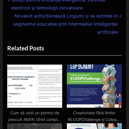
Navigare
r
electrice și tehnologii inovatoare
în
e
N
Novakid achiziționează Lingumi și se extinde în
articole
v
e
segmentul educației prin intermediul inteligenței
i
x
artificiale
o
t
Related Posts
u
P
s
o
P
s
o
t
s
:
t
:
Cum să obții un permis de
Creativitate fără limite:
pescuit ANPA: Ghid complet
#LOOPChallenge și Coloana
și sfaturi utile
Infinitului reciclată!