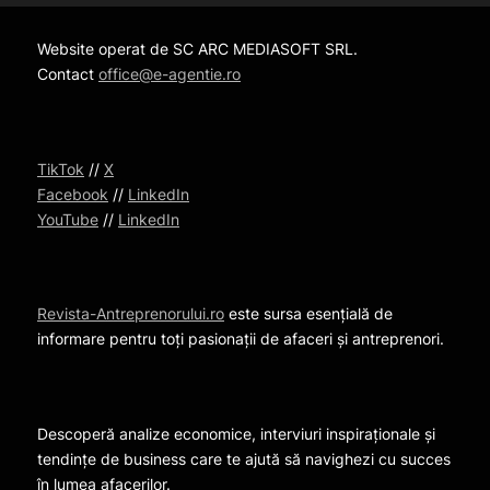
Website operat de SC ARC MEDIASOFT SRL.
Contact
office@e-agentie.ro
TikTok
//
X
Facebook
//
LinkedIn
YouTube
//
LinkedIn
Revista-Antreprenorului.ro
este sursa esențială de
informare pentru toți pasionații de afaceri și antreprenori.
Descoperă analize economice, interviuri inspiraționale și
tendințe de business care te ajută să navighezi cu succes
în lumea afacerilor.