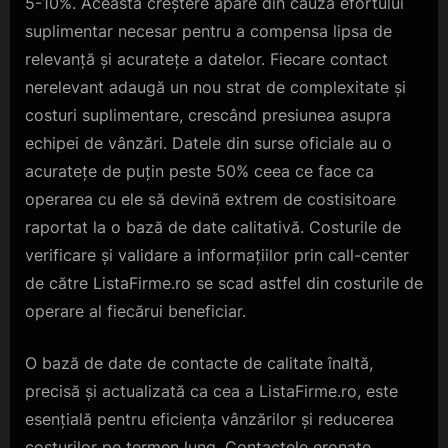
5-10%. Această creștere apare din cauza efortului
suplimentar necesar pentru a compensa lipsa de
relevanță și acuratețe a datelor. Fiecare contact
nerelevant adaugă un nou strat de complexitate și
costuri suplimentare, crescând presiunea asupra
echipei de vânzări. Datele din surse oficiale au o
acuratețe de puțin peste 50% ceea ce face ca
operarea cu ele să devină extrem de costisitoare
raportat la o bază de date calitativă. Costurile de
verificare și validare a informațiilor prin call-center
de către ListaFirme.ro se scad astfel din costurile de
operare al fiecărui beneficiar.
O bază de date de contacte de calitate înaltă,
precisă și actualizată ca cea a ListaFirme.ro, este
esențială pentru eficiența vânzărilor și reducerea
costurilor pe termen lung. Contactele eronate,