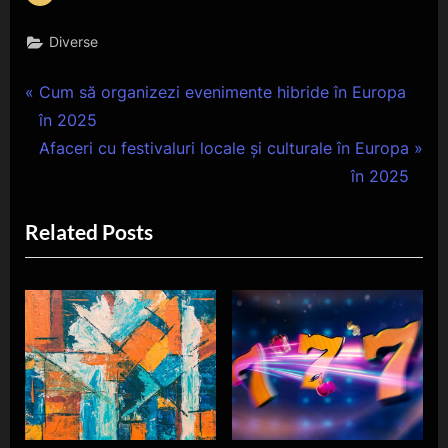
Diverse
Navigare
P
Cum să organizezi evenimente hibride în Europa
r
în 2025
în
e
N
Afaceri cu festivaluri locale și culturale în Europa
articole
v
e
în 2025
i
x
Related Posts
o
t
u
P
s
o
P
s
o
t
s
:
t
: