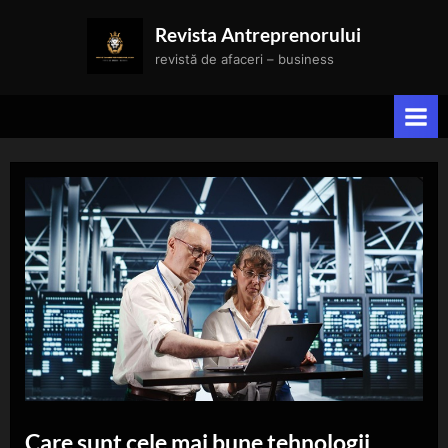
Skip
Revista Antreprenorului
to
revistă de afaceri – business
content
Care sunt cele mai bune tehnologii