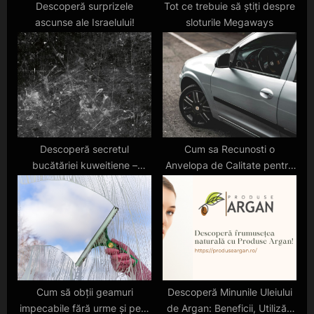
Descoperă surprizele
Tot ce trebuie să știți despre
ascunse ale Israelului!
sloturile Megaways
Descoperă secretul
Cum sa Recunosti o
bucătăriei kuweitiene –
Anvelopa de Calitate pentru
tradiții și arome orientale
Masina Ta
Cum să obții geamuri
Descoperă Minunile Uleiului
impecabile fără urme și pete
de Argan: Beneficii, Utilizări