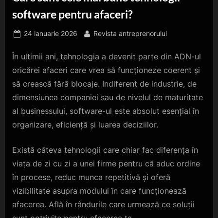
software pentru afaceri?
Posted
By
24 ianuarie 2026
Revista antreprenorului
on
În ultimii ani, tehnologia a devenit parte din ADN-ul
oricărei afaceri care vrea să funcționeze coerent și
să crească fără blocaje. Indiferent de industrie, de
dimensiunea companiei sau de nivelul de maturitate
al businessului, software-ul este absolut esențial în
organizare, eficiență și luarea deciziilor.
Există câteva tehnologii care chiar fac diferența în
viața de zi cu zi a unei firme pentru că aduc ordine
în procese, reduc munca repetitivă și oferă
vizibilitate asupra modului în care funcționează
afacerea. Află în rândurile care urmează ce soluții
sunt potrivite pentru afacerea ta.