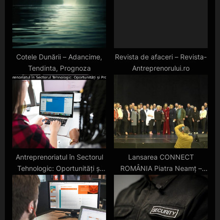
:
s
t
:
Cotele Dunării – Adancime,
Revista de afaceri – Revista-
Tendinta, Prognoza
Antreprenorului.ro
Antreprenoriatul în Sectorul
Lansarea CONNECT
Tehnologic: Oportunități și
ROMÂNIA Piatra Neamț –
Provocări
grup de business networking