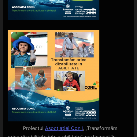
Proiectul
Asocțiației Conil
, „Transformăm
orice dizabilitate într-o abilitate”, participant în