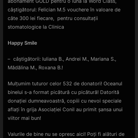
abonament GOLD pentru o lună la Word Class,
câștigătorul: Felician M.5 vouchere în valoare de
câte 300 lei fiecare, pentru consultații
stomatologice la Clinica
Happy Smile
– câștigătorii: Iuliana B., Andrei M., Mariana S.,
Mădălina M., Roxana B.!
Mulțumim tuturor celor 532 de donatori! Oceanul
binelui s-a format picătură cu picătură! Datorită
donației dumneavoastră, copiii cu nevoi speciale
aflați în grija Asociației Conil au primit șansa unui
viitor mai bun!
Valurile de bine nu se opresc aici! Poți fi alături de