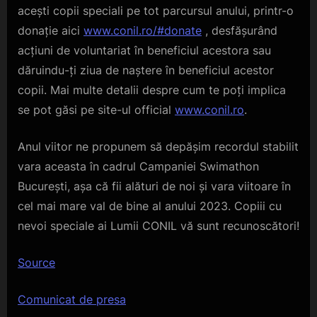
acești copii speciali pe tot parcursul anului, printr-o
donație aici
www.conil.ro/#donate
, desfășurând
acțiuni de voluntariat în beneficiul acestora sau
dăruindu-ți ziua de naștere în beneficiul acestor
copii. Mai multe detalii despre cum te poți implica
se pot găsi pe site-ul official
www.conil.ro
.
Anul viitor ne propunem să depășim recordul stabilit
vara aceasta în cadrul Campaniei Swimathon
București, așa că fii alături de noi și vara viitoare în
cel mai mare val de bine al anului 2023. Copiii cu
nevoi speciale ai Lumii CONIL vă sunt recunoscători!
Source
Navigare
Comunicat de presa