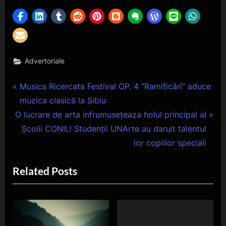
în
articole
Advertoriale
Navigare
P
Musica Ricercata Festival OP. 4 “Ramificări” aduce
r
muzica clasică la Sibiu
în
N
e
O lucrare de arta infrumusețeaza holul principal al
articole
e
v
Școlii CONIL! Studenții UNArte au daruit talentul
x
i
lor copiilor speciali
t
o
Related Posts
P
u
o
s
s
P
t
o