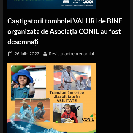
Caștigatorii tombolei VALURI de BINE
organizata de Asociația CONIL au fost
desemnați
Posted
By
26 iulie 2022
Revista antreprenorului
on