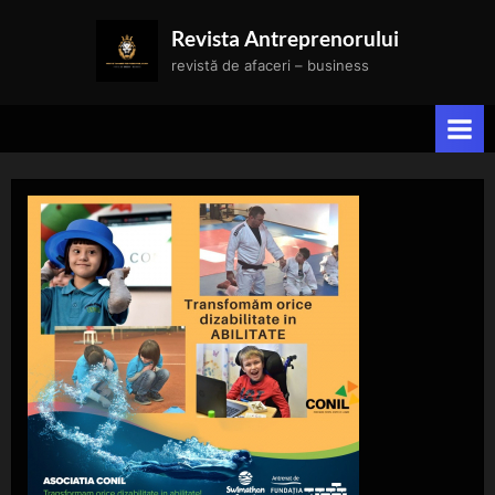
Skip
Revista Antreprenorului
to
revistă de afaceri – business
content