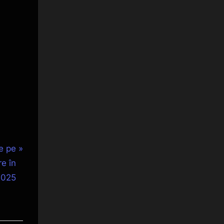
e pe
re în
2025