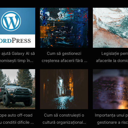
s
t
:
 ajută Galaxy AI să
Cum să gestionezi
Legislație pen
omisești timp în
creșterea afacerii fără a
afacerile la domici
fiecare zi
pierde controlul
România
ope auto off-road
Cum să construiești o
Importanța unui p
 conditii dificile –
cultură organizațională
gestionare a risc