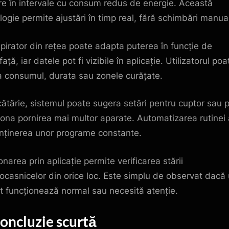
re în intervale cu consum redus de energie. Această
logie permite ajustări în timp real, fără schimbări manua
pirator din rețea poate adapta puterea în funcție de
ață, iar datele pot fi vizibile în aplicație. Utilizatorul poa
 consumul, durata sau zonele curățate.
cătărie, sistemul poate sugera setări pentru cuptor sau 
ona pornirea mai multor aparate. Automatizarea rutinei 
nținerea unor programe constante.
narea prin aplicație permite verificarea stării
rocasnicelor din orice loc. Este simplu de observat dacă
t funcționează normal sau necesită atenție.
Concluzie scurtă