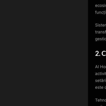
ecosi
funcți
Siste
transf
gesti
2. 
AI Ho
activi
setăr
este 
Tehnol