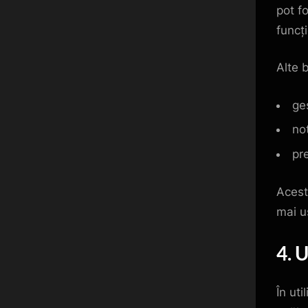
pot f
funcț
Alte b
ge
not
pr
Aceste
mai u
4. 
În ut