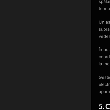
spăla
tehno
Un as
supraf
vedea
În bu
coord
la me
Gestio
elect
apara
5. 