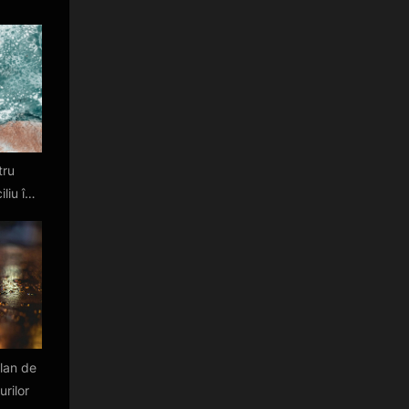
tru
liu în
lan de
urilor