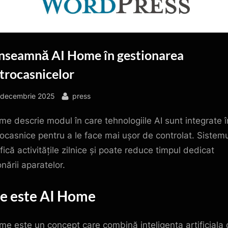
înseamnă AI Home în gestionarea
trocasnicelor
sted
By
 decembrie 2025
press
me descrie modul în care tehnologiile AI sunt integrate î
rocasnice pentru a le face mai ușor de controlat. Sistem
fică activitățile zilnice și poate reduce timpul dedicat
nării aparatelor.
Ce este AI Home
me este un concept care combină inteligenta artificiala 