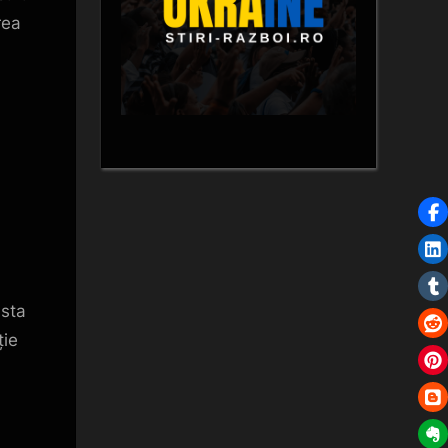
rea
usta
ție