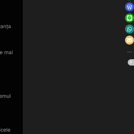
ranța
ze mai
temul
icele