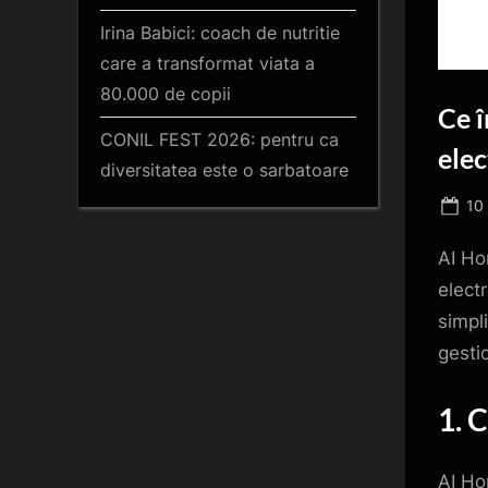
Irina Babici: coach de nutritie
care a transformat viata a
80.000 de copii
Ce 
CONIL FEST 2026: pentru ca
elec
diversitatea este o sarbatoare
Po
10
on
AI Ho
elect
simpli
gestio
1. 
AI Ho