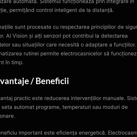
izare automată. Sistemul funcționează prin integrare în
ție, permițând control inteligent de la distanță.
mațiile sunt procesate cu respectarea principiilor de sigu
r. AI Vision și alți senzori pot contribui la detectarea
elor sau situațiilor care necesită o adaptare a funcțiilor.
atizarea rutinei permite electrocasnicelor să funcțione
nt în timp.
Avantaje / Beneficii
antaj practic este reducerea intervențiilor manuale. Sis
 seta automat programe, temperaturi sau moduri de
ionare.
neficiu important este eficiența energetică. Electrocasn