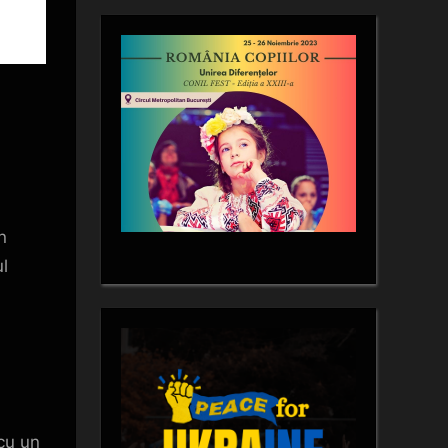
n
ul
cu un