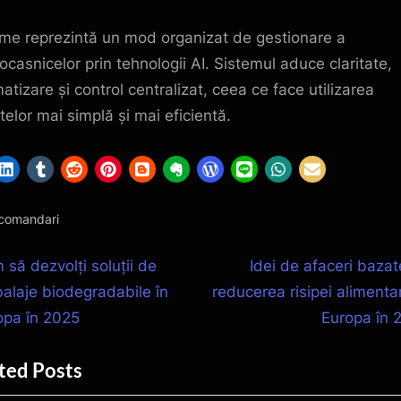
me reprezintă un mod organizat de gestionare a
rocasnicelor prin tehnologii AI. Sistemul aduce claritate,
atizare și control centralizat, ceea ce face utilizarea
telor mai simplă și mai eficientă.
comandari
igare
N
să dezvolți soluții de
Idei de afaceri bazat
e
alaje biodegradabile în
reducerea risipei alimenta
x
opa în 2025
Europa în 
t
icole
ted Posts
P
o