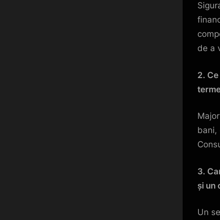
Sigur
finan
compe
de a v
2. Ce
term
Major
bani,
Consul
3. Ca
și un
Un se