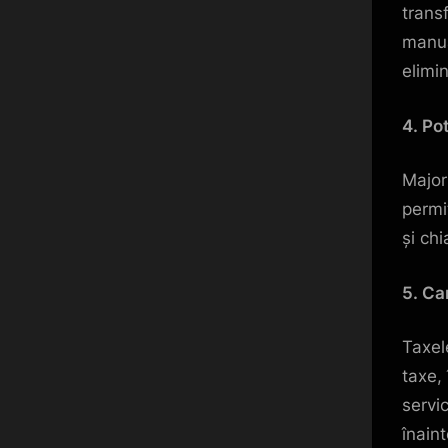
trans
manua
elimi
4. Po
Major
permi
și chi
5. Ca
Taxel
taxe,
servic
înaint