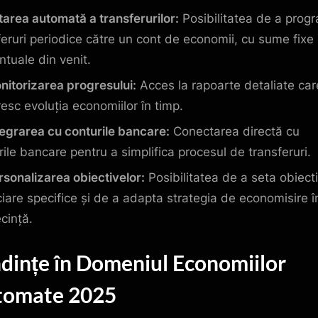
tarea automată a transferurilor:
Posibilitatea de a prog
feruri periodice către un cont de economii, cu sume fixe
ntuale din venit.
nitorizarea progresului:
Acces la rapoarte detaliate car
esc evoluția economiilor în timp.
tegrarea cu conturile bancare:
Conectarea directă cu
rile bancare pentru a simplifica procesul de transferuri.
rsonalizarea obiectivelor:
Posibilitatea de a seta obiect
ciare specifice și de a adapta strategia de economisire î
cință.
dințe în Domeniul Economiilor
tomate 2025