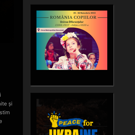
i
ite și
estim
e