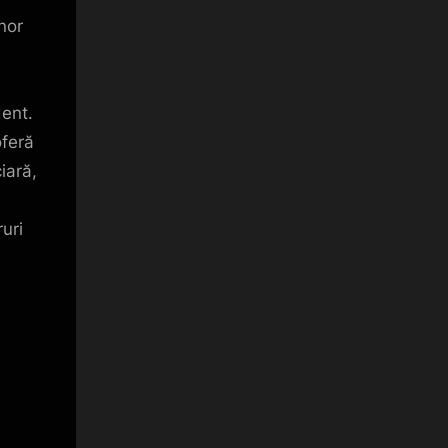
nor
dent.
feră
ciară,
uri