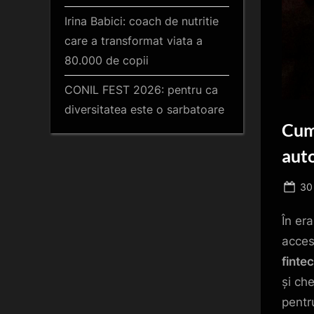
Irina Babici: coach de nutritie
care a transformat viata a
80.000 de copii
CONIL FEST 2026: pentru ca
diversitatea este o sarbatoare
Cum 
aut
Po
30
on
În er
acces
fintec
și ch
pentr