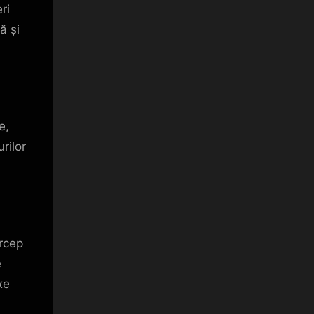
ri
ă și
e,
rilor
ercep
e
xe