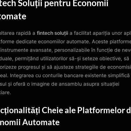
tech Soluții pentru Economii
tomate
ltarea rapidă a
fintech soluții
a facilitat apariția unor apl
atforme dedicate economiilor automate. Aceste platform
 instrumente avansate, personalizabile în funcție de nev
duale, permițând utilizatorilor să-și seteze obiective, să
orizeze progresul și să ajusteze strategiile de economisi
real. Integrarea cu conturile bancare existente simplifică
sul și oferă o imagine de ansamblu asupra situației
iare.
cționalități Cheie ale Platformelor 
nomii Automate