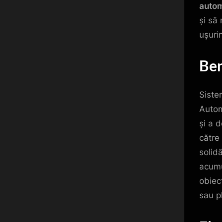
auto
și să
ușuri
Ben
Siste
Autom
și a 
către
solidă
acumu
obiec
sau p