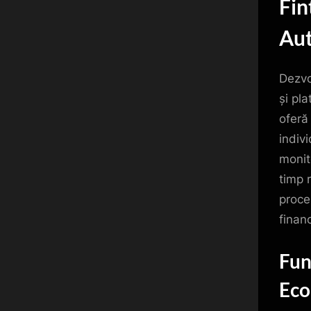
Fin
Au
Dezvo
și pl
oferă
indivi
monit
timp 
proce
financ
Fun
Eco