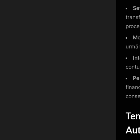
Se
trans
proce
Mo
urmăr
In
contu
Pe
finan
conse
Ten
Au