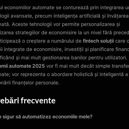
rul economiilor automate se conturează prin integrarea u
logii avansate, precum inteligența artificială și învățarea
ată. Aceste tehnologii vor permite personalizarea și
izarea strategiilor de economisire la un nivel fără prece
ticipează o creștere a numărului de
fintech soluții
care o
ii integrate de economisire, investiții și planificare finan
ficând și mai mult gestionarea banilor pentru utilizatori.
mii automate 2025
vor fi mai mult decât simple transfer
ate; vor reprezenta o abordare holistică și inteligentă a
nării finanțelor personale.
rebări frecvente
te sigur să automatizez economiile mele?