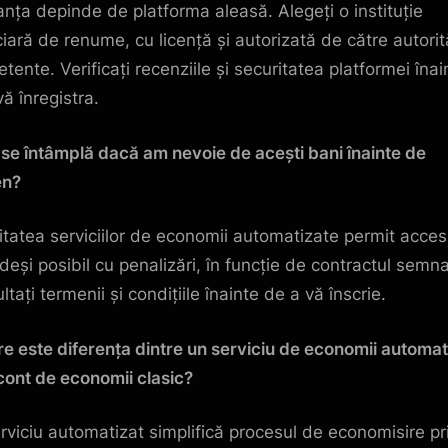
anța depinde de platforma aleasă. Alegeți o instituție
ciară de renume, cu licență și autorizată de către autorit
tente. Verificați recenziile și securitatea platformei înai
ă înregistra.
 se întâmplă dacă am nevoie de acești bani înainte de
en?
itatea serviciilor de economii automatizate permit acces
 deși posibil cu penalizări, în funcție de contractul semna
tați termenii și condițiile înainte de a vă înscrie.
re este diferența dintre un serviciu de economii automat
 cont de economii clasic?
rviciu automatizat simplifică procesul de economisire pr