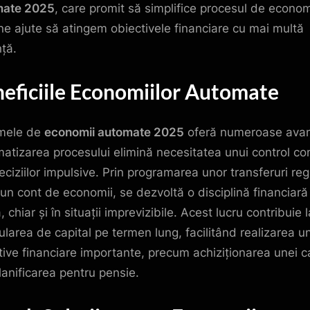
mate 2025
, care promit să simplifice procesul de econom
 ne ajute să atingem obiectivele financiare cu mai multă
nță.
eficiile Economiilor Automate
mele de
economii automate 2025
oferă numeroase avan
atizarea procesului elimină necesitatea unui control co
deciziilor impulsive. Prin programarea unor transferuri re
 un cont de economii, se dezvoltă o disciplină financiară
, chiar și în situații imprevizibile. Acest lucru contribuie l
larea de capital pe termen lung, facilitând realizarea u
tive financiare importante, precum achiziționarea unei 
lanificarea pentru pensie.