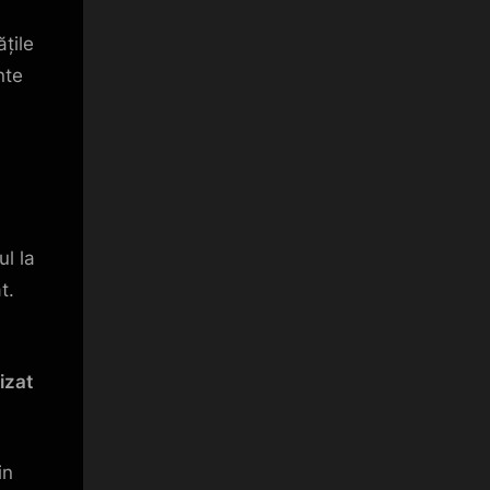
ățile
nte
ul la
t.
izat
in