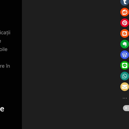
icații
e
oile
re în
de