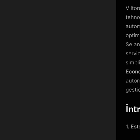
Viito
tehno
autom
optim
Se an
servic
simpli
Econo
autom
gestio
Înt
1. Es