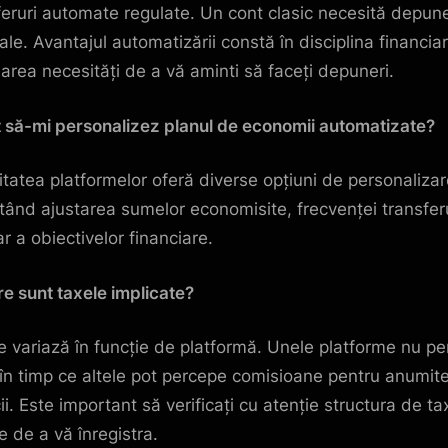
feruri automate regulate. Un cont clasic necesită depune
le. Avantajul automatizării constă în disciplina financiar
narea necesități de a vă aminti să faceți depuneri.
t să-mi personalizez planul de economii automatizate?
itatea platformelor oferă diverse opțiuni de personalizar
tând ajustarea sumelor economisite, frecvenței transferu
ar a obiectivelor financiare.
re sunt taxele implicate?
e variază în funcție de platformă. Unele platforme nu p
 în timp ce altele pot percepe comisioane pentru anumit
ii. Este important să verificați cu atenție structura de ta
e de a vă înregistra.