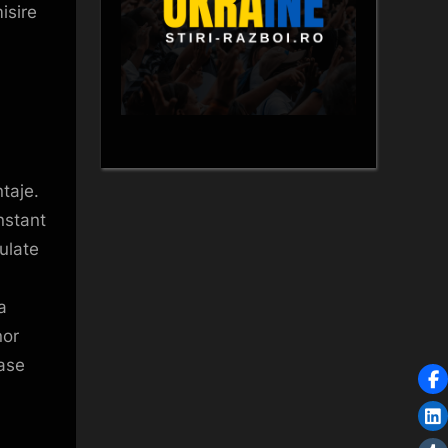
isire
taje.
nstant
gulate
a
nor
case