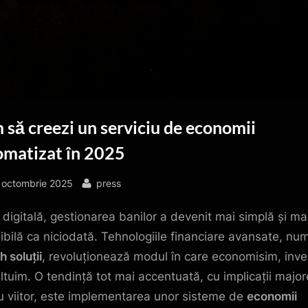
să creezi un serviciu de economii
omatizat în 2025
sted
By
 octombrie 2025
press
a digitală, gestionarea banilor a devenit mai simplă și ma
ibilă ca niciodată. Tehnologiile financiare avansate, num
h soluții
, revoluționează modul în care economisim, inv
eltuim. O tendință tot mai accentuată, cu implicații major
u viitor, este implementarea unor sisteme de
economii