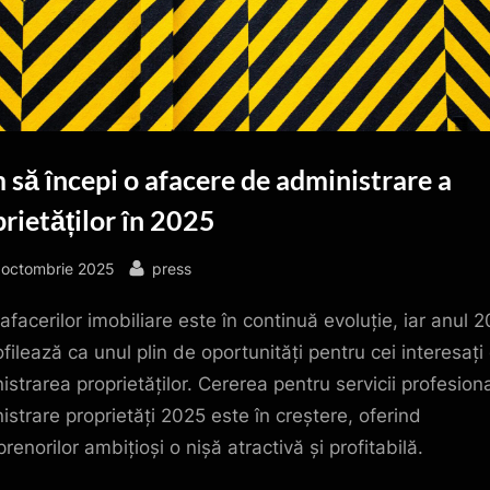
să începi o afacere de administrare a
rietăților în 2025
sted
By
 octombrie 2025
press
afacerilor imobiliare este în continuă evoluție, iar anul 
ofilează ca unul plin de oportunități pentru cei interesați
istrarea proprietăților. Cererea pentru servicii profesion
istrare proprietăți 2025 este în creștere, oferind
renorilor ambițioși o nișă atractivă și profitabilă.