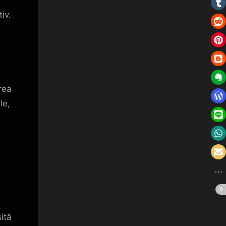
iv.
rea
le,
ită