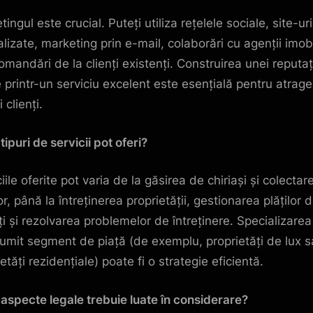
ingul este crucial. Puteți utiliza rețelele sociale, site-u
alizate, marketing prin e-mail, colaborări cu agenții imobi
omandări de la clienți existenți. Construirea unei reputaț
e printr-un serviciu excelent este esențială pentru atrag
 clienți.
tipuri de servicii pot oferi?
iile oferite pot varia de la găsirea de chiriași și colectar
lor, până la întreținerea proprietății, gestionarea plăților 
ăți și rezolvarea problemelor de întreținere. Specializarea 
umit segment de piață (de exemplu, proprietăți de lux 
etăți rezidențiale) poate fi o strategie eficientă.
 aspecte legale trebuie luate în considerare?