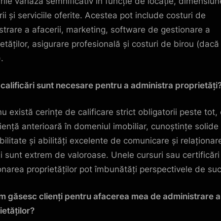
rile variază semnificativ în funcție de locație, dimensiu
ii și serviciile oferite. Acestea pot include costuri de
istrare a afacerii, marketing, software de gestionare a
ietăților, asigurare profesională și costuri de birou (dacă
.
 calificări sunt necesare pentru a administra proprietăți
u există cerințe de calificare strict obligatorii peste tot,
iență anterioară în domeniul imobiliar, cunoștințe solide
bilitate și abilități excelente de comunicare și relaționar
ii sunt extrem de valoroase. Unele cursuri sau certificări
onarea proprietăților pot îmbunătăți perspectivele de su
m găsesc clienți pentru afacerea mea de administrare a
ietăților?