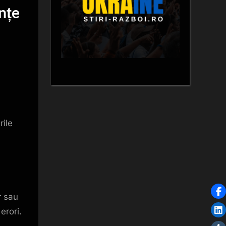
nțe
rile
r sau
erori.