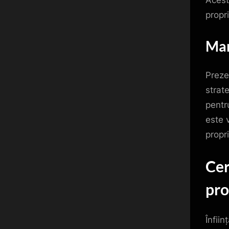
Acest
propr
Mar
Preze
strat
pentr
este 
propr
Cer
pro
Înfii