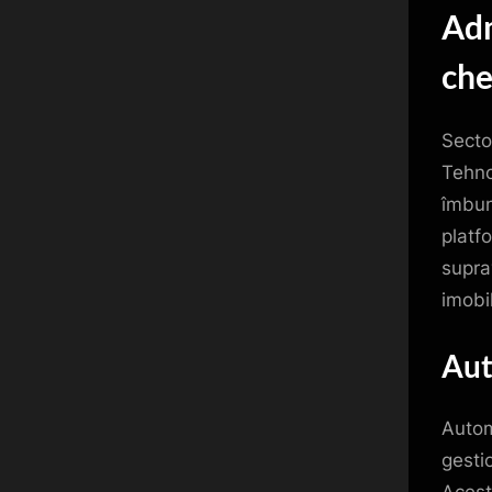
Adm
che
Secto
Tehno
îmbună
platf
supra
imobi
Aut
Autom
gestio