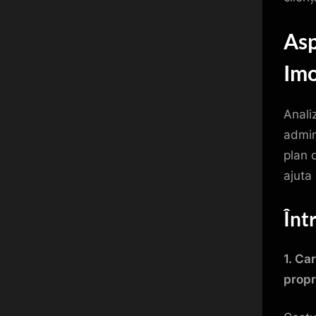
Asp
Imo
Analiz
admin
plan 
ajuta 
Înt
1. Ca
propr