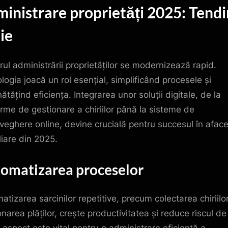
inistrare proprietăți 2025: Tendi
ie
rul administrării proprietăților se modernizează rapid.
logia joacă un rol esențial, simplificând procesele și
tățind eficiența. Integrarea unor soluții digitale, de la
orme de gestionare a chiriilor până la sisteme de
veghere online, devine crucială pentru succesul în aface
liare din 2025.
omatizarea proceselor
atizarea sarcinilor repetitive, precum colectarea chiriilo
narea plăților, crește productivitatea și reduce riscul de 