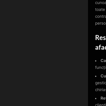
cunoaș
toate
contra
perso
Res
afa
Cap
funcț
Cu
gestio
chiriaș
Re
clienț