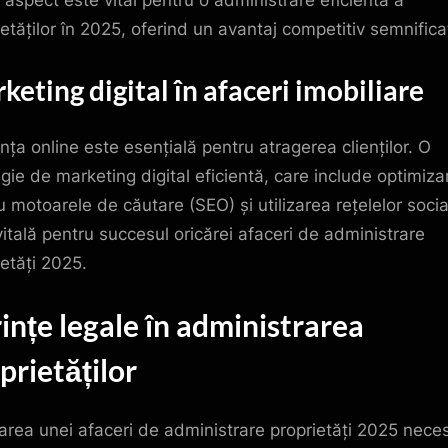
 aspect este vital pentru o administrare eficientă a
ietăților în 2025, oferind un avantaj competitiv semnificat
keting digital în afaceri imobiliare
nța online este esențială pentru atragerea clienților. O
egie de marketing digital eficientă, care include optimiza
u motoarele de căutare (SEO) și utilizarea rețelelor socia
vitală pentru succesul oricărei afaceri de administrare
ietăți 2025.
ințe legale în administrarea
prietăților
nțarea unei afaceri de administrare proprietăți 2025 neces