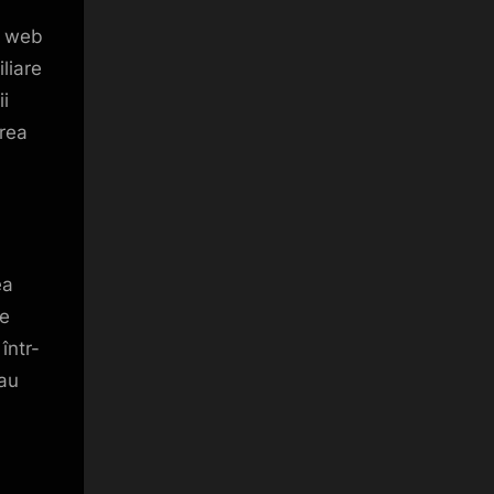
ri web
liare
ii
erea
ea
de
într-
sau