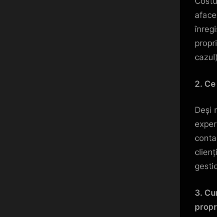
Costu
afacer
înreg
propr
cazul)
2. Ce
Deși n
exper
conta
clienț
gesti
3. Cu
propr