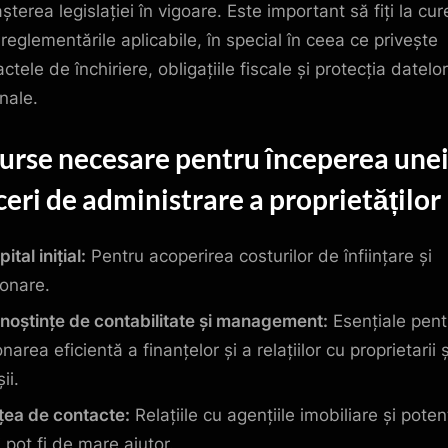
terea legislației în vigoare. Este important să fiți la cur
 reglementările aplicabile, în special în ceea ce privește
ctele de închiriere, obligațiile fiscale și protecția datelor
nale.
urse necesare pentru începerea une
ceri de administrare a proprietăților
ital inițial:
Pentru acoperirea costurilor de înființare și
ionare.
noștințe de contabilitate și management:
Esențiale pent
narea eficientă a finanțelor și a relațiilor cu proprietarii ș
ii.
țea de contacte:
Relațiile cu agențiile imobiliare și potenț
i pot fi de mare ajutor.