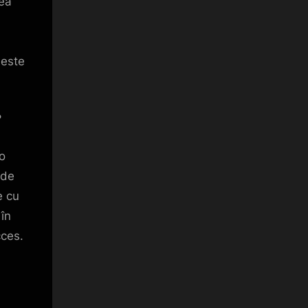
nea
 este
?
 o
 de
e cu
 în
cces.