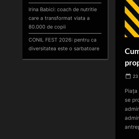
Irina Babici: coach de nutritie
care a transformat viata a
80.000 de copii
CONIL FEST 2026: pentru ca
diversitatea este o sarbatoare
Cum 
prop
Po
23
on
Piața 
se pr
admin
admin
antrep