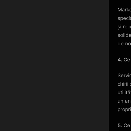
Market
speci
și rec
solid
de noi
4. Ce 
Servic
chirii
utilit
un an
propri
5. Ce