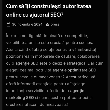
Cum să îți construiești autoritatea
online cu ajutorul SEO?
Posted
By
30 noiembrie 2024
press
on
Într-o lume digitală dominată de competiție,
vizibilitatea online este crucială pentru succes.
Atunci când căutați soluții pentru a vă îmbunătăți
poziționarea în motoarele de căutare, colaborarea
cu o
agenție SEO
este o decizie strategică. Dar cum
alegeți cea mai potrivită
agenție optimizare SEO
pentru nevoile dumneavoastră? Acest articol vă
oferă informații esențiale pentru a înțelege
importanța serviciilor oferite de o
agenție
marketing SEO
și cum acestea pot contribui la
creșterea afacerii dumneavoastră.