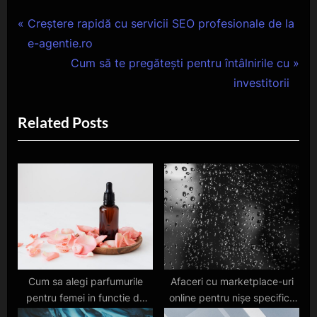
Navigare
P
Creștere rapidă cu servicii SEO profesionale de la
r
e-agentie.ro
în
e
N
Cum să te pregătești pentru întâlnirile cu
articole
v
e
investitorii
i
x
Related Posts
o
t
u
P
s
o
P
s
o
t
s
:
t
:
Cum sa alegi parfumurile
Afaceri cu marketplace-uri
pentru femei in functie de
online pentru nișe specifice
personalitate
în Europa în 2025