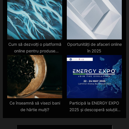
Cum să dezvolți o platformă
Oportunități de afaceri online
online pentru produse
în 2025
sustenabile în Europa în
2025
Ce înseamnă să visezi bani
Participă la ENERGY EXPO
de hârtie mulți?
2025 și descoperă soluțiile
pentru o lume mai eficientă!