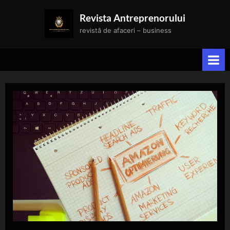
Skip
Revista Antreprenorului
to
revistă de afaceri – business
content