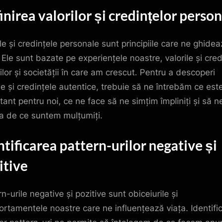
inirea valorilor și credințelor perso
le și credințele personale sunt principiile care ne ghidea
. Ele sunt bazate pe experiențele noastre, valorile și cred
ilor și societății în care am crescut. Pentru a descoperi
ile și credințele autentice, trebuie să ne întrebăm ce est
tant pentru noi, ce ne face să ne simțim împliniți și să 
 de ce suntem mulțumiți.
ntificarea pattern-urilor negative și
itive
n-urile negative și pozitive sunt obiceiurile și
rtamentele noastre care ne influențează viața. Identifi