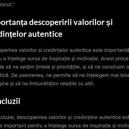
escut.”
ortanța descoperirii valorilor și
dințelor autentice
perirea valorilor și credințelor autentice este important
u a înțelege sursa de inspirație și motivație. Acest proc
e să ne setăm țintele și prioritățile, și să ne construim o
tică. De asemenea, ne permite să ne înțelegem mai bin
șine și să ne îmbunătățim relațiile cu alții.
cluzii
ncluzie, descoperirea valorilor și credințelor autentice es
s important pentru a înțelege sursa de inspirație și motiv