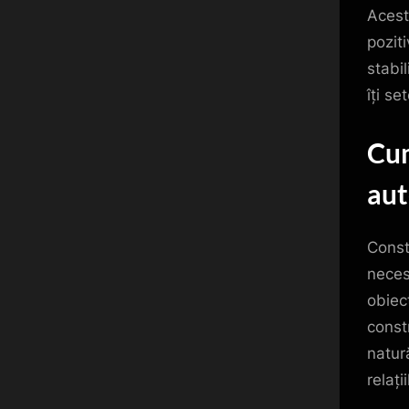
Acest
pozit
stabi
îți se
Cum
aut
Const
necesi
obiec
const
natură
relații