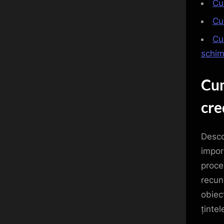
Cu
Cum
Cum
schim
Cum
cre
Desco
impor
proces
recun
obiec
țintel