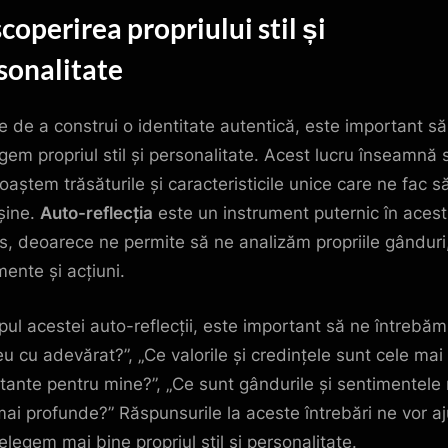
coperirea propriului stil și
sonalitate
te de a construi o identitate autentică, este important să
egem propriul stil și personalitate. Acest lucru înseamnă 
oaștem trăsăturile și caracteristicile unice care ne fac s
nșine.
Auto-reflecția
este un instrument puternic în acest
s, deoarece ne permite să ne analizăm propriile gânduri
mente și acțiuni.
mpul acestei auto-reflecții, este important să ne întrebăm
eu cu adevărat?”, „Ce valorile și credințele sunt cele mai
tante pentru mine?”, „Ce sunt gândurile și sentimentele
mai profunde?” Răspunsurile la aceste întrebări ne vor a
elegem mai bine propriul stil și personalitate.