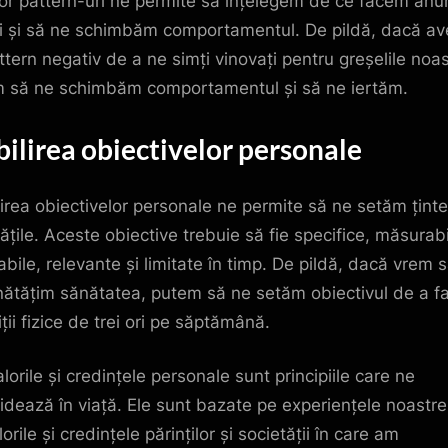
or pattern-uri ne permite să înțelegem de ce facem anu
ri și să ne schimbăm comportamentul. De pildă, dacă a
ttern negativ de a ne simți vinovați pentru greșelile noas
 să ne schimbăm comportamentul și să ne iertăm.
bilirea obiectivelor personale
lirea obiectivelor personale ne permite să ne setăm ținte
tățile. Aceste obiective trebuie să fie specifice, măsurabi
abile, relevante și limitate în timp. De pildă, dacă vrem 
ătățim sănătatea, putem să ne setăm obiectivul de a f
ții fizice de trei ori pe săptămână.
alorile și credințele personale sunt principiile care ne
idează în viață. Ele sunt bazate pe experiențele noastre
lorile și credințele părinților și societății în care am