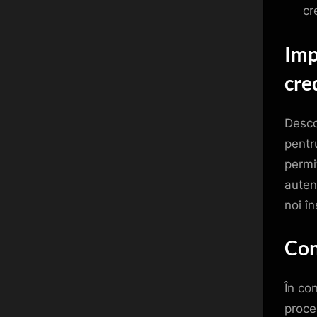
cr
Imp
cre
Desco
pentr
permit
auten
noi în
Con
În co
proce