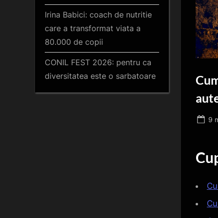
Irina Babici: coach de nutritie
care a transformat viata a
80.000 de copii
CONIL FEST 2026: pentru ca
diversitatea este o sarbatoare
Cum 
aute
Po
9 
on
Cup
Cu
Cu