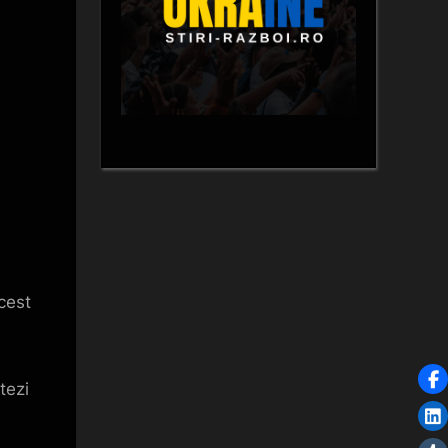
cest
,
tezi