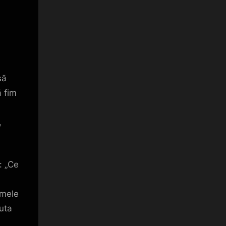
să
ă fim
,
: „Ce
 mele
juta