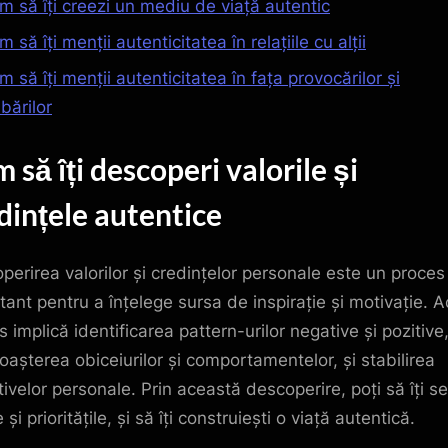
m să îți creezi un mediu de viață autentic
 să îți menții autenticitatea în relațiile cu alții
 să îți menții autenticitatea în fața provocărilor și
bărilor
 să îți descoperi valorile și
dințele autentice
perirea valorilor și credințelor personale este un proces
tant pentru a înțelege sursa de inspirație și motivație. A
 implică identificarea pattern-urilor negative și pozitive
oașterea obiceiurilor și comportamentelor, și stabilirea
tivelor personale. Prin această descoperire, poți să îți se
e și prioritățile, și să îți construiești o viață autentică.