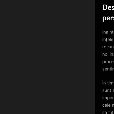
Des
per
Înain
înțel
recun
noi î
proce
senti
În ti
sunt 
impor
cele 
să înț