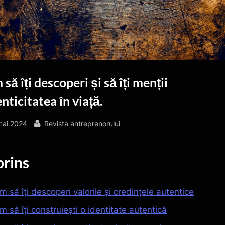
să îți descoperi și să îți menții
nticitatea în viață.
sted
By
mai 2024
Revista antreprenorului
rins
m să îți descoperi valorile și credințele autentice
m să îți construiești o identitate autentică