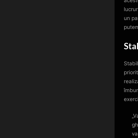
acest
lucru
un pa
putem
Sta
Stabi
priori
realiz
îmbun
exerci
„V
gh
va