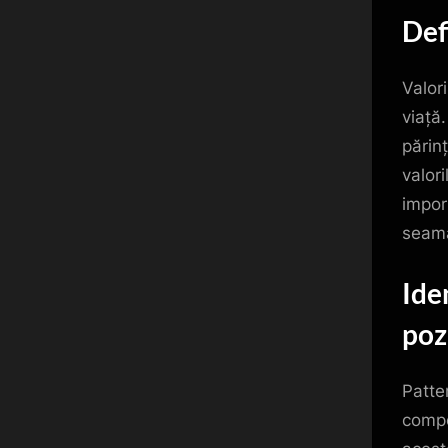
Def
Valori
viață
părinț
valor
impor
seama
Ide
poz
Patter
compo