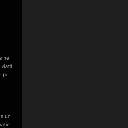
ă
es ne
 viață
e pe
te un
ație.