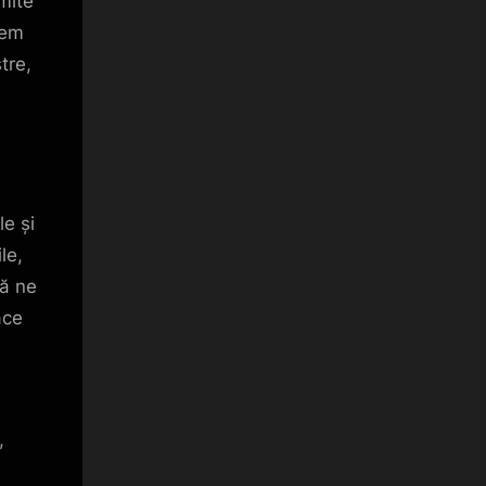
mite
vem
tre,
le și
le,
să ne
ace
,