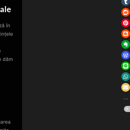
nale
ză în
ințele
e
ne dăm
carea