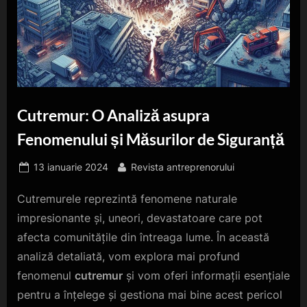
Cutremur: O Analiză asupra
Fenomenului și Măsurilor de Siguranță
Posted
By
13 ianuarie 2024
Revista antreprenorului
on
Cutremurele reprezintă fenomene naturale
impresionante și, uneori, devastatoare care pot
afecta comunitățile din întreaga lume. În această
analiză detaliată, vom explora mai profund
fenomenul
cutremur
și vom oferi informații esențiale
pentru a înțelege și gestiona mai bine acest pericol