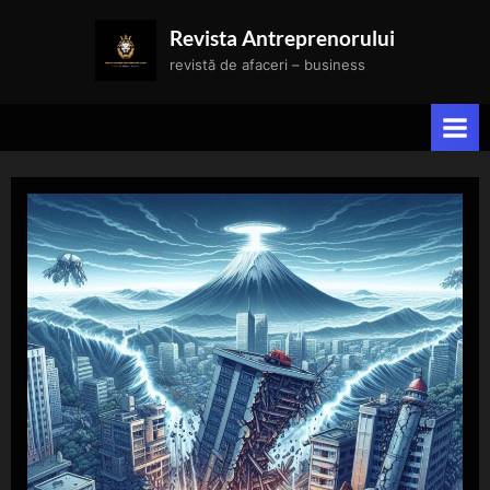
Skip
Revista Antreprenorului
to
revistă de afaceri – business
content