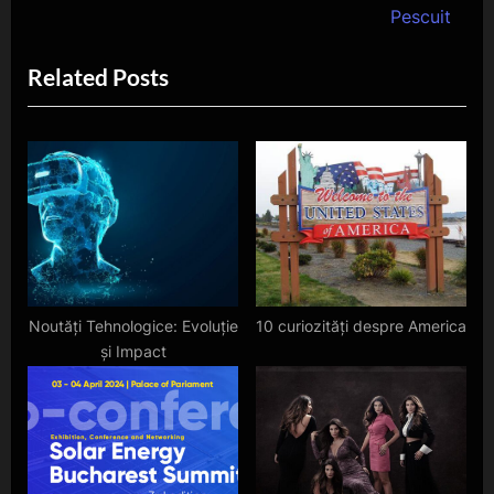
articole
v
e
Pescuit
i
x
Related Posts
o
t
u
P
s
o
P
s
o
t
s
:
t
:
Noutăți Tehnologice: Evoluție
10 curiozități despre America
și Impact