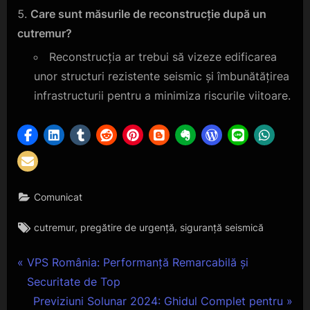
Care sunt măsurile de reconstrucție după un
cutremur?
Reconstrucția ar trebui să vizeze edificarea
unor structuri rezistente seismic și îmbunătățirea
infrastructurii pentru a minimiza riscurile viitoare.
Comunicat
Tags:
,
,
cutremur
pregătire de urgență
siguranță seismică
Navigare
P
VPS România: Performanță Remarcabilă și
r
Securitate de Top
în
e
N
Previziuni Solunar 2024: Ghidul Complet pentru