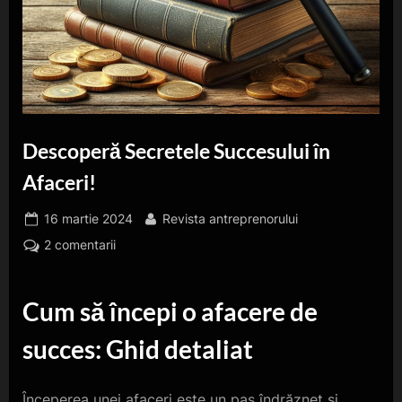
Descoperă Secretele Succesului în
Afaceri!
Posted
By
16 martie 2024
Revista antreprenorului
on
la
2 comentarii
Descoperă
Secretele
Cum să începi o afacere de
Succesului
în
succes: Ghid detaliat
Afaceri!
Începerea unei afaceri este un pas îndrăzneț și