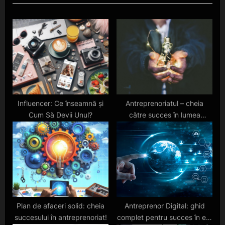
o
P
u
o
s
s
P
t
o
:
s
t
:
Influencer: Ce înseamnă și
Antreprenoriatul – cheia
Cum Să Devii Unul?
către succes în lumea
afacerilor
Plan de afaceri solid: cheia
Antreprenor Digital: ghid
succesului în antreprenoriat!
complet pentru succes în era