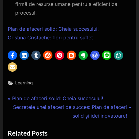
firmă de resurse umane pentru a eficientiza
procesul.
Plan de afaceri solid: Cheia succesului!
Cristina Cristache: flori pentru suflet
Learning
Navigare
P
Plan de afaceri solid: Cheia succesului!
r
N
Secretele unei afaceri de succes: Plan de afaceri
în
e
e
solid și idei inovatoare!
articole
v
x
Related Posts
i
t