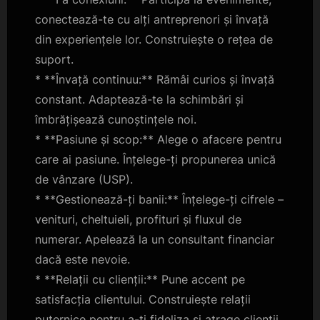
conectează-te cu alți antreprenori și învață
din experiențele lor. Construiește o rețea de
suport.
* **Învață continuu:** Rămâi curios și învață
constant. Adaptează-te la schimbări și
îmbrățișează cunoștințele noi.
* **Pasiune și scop:** Alege o afacere pentru
care ai pasiune. Înțelege-ți propunerea unică
de vânzare (USP).
* **Gestionează-ți banii:** Înțelege-ți cifrele –
venituri, cheltuieli, profituri și fluxul de
numerar. Apelează la un consultant financiar
dacă este nevoie.
* **Relații cu clienții:** Pune accent pe
satisfacția clientului. Construiește relații
puternice pentru a-ți fideliza și atrage clienții.