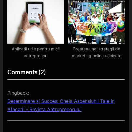
digitală
Aplicatii utile pentru micii
Crearea unei strategii de
antreprenori
marketing online eficiente
on
Comments
(2)
“Descoperă
Secretele
Pingback:
Succesului
Determinare și Succes: Cheia Ascensiunii Tale în
în
Afaceri! - Revista Antreprenorului
Afaceri!”