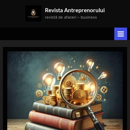
Skip
Revista Antreprenorului
to
revistă de afaceri – business
content