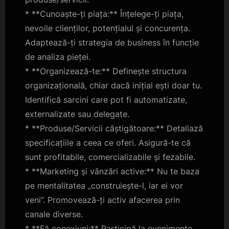
* **Cunoaște-ți piața:** Înțelege-ți piața,
nevoile clienților, potențialul și concurența.
Adaptează-ți strategia de business în funcție
de analiza pieței.
* **Organizează-te:** Definește structura
organizațională, chiar dacă inițial ești doar tu.
Identifică sarcini care pot fi automatizate,
externalizate sau delegate.
* **Produse/Servicii câștigătoare:** Detaliază
specificațiile a ceea ce oferi. Asigură-te că
sunt profitabile, comercializabile și fezabile.
* **Marketing și vânzări active:** Nu te baza
pe mentalitatea „construiește-l, iar ei vor
veni”. Promovează-ți activ afacerea prin
canale diverse.
* **Fă conexiuni:** Participă la evenimente,