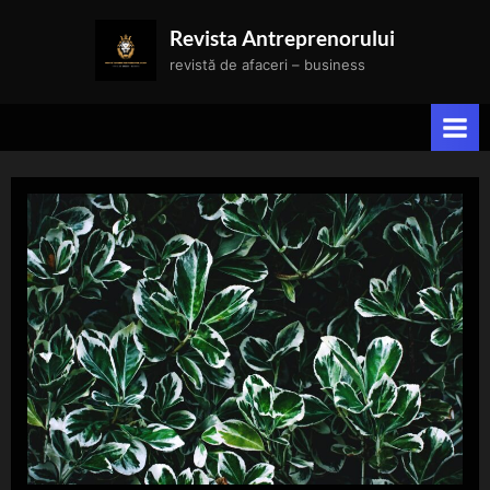
Skip
Revista Antreprenorului
to
revistă de afaceri – business
content