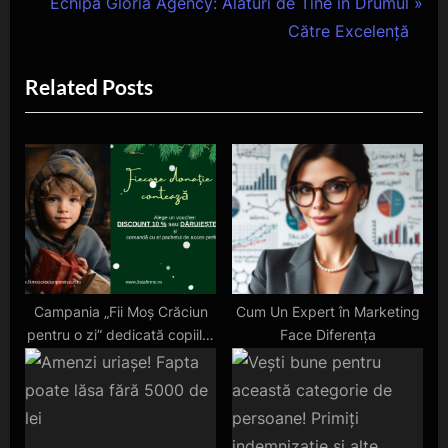
e
N
Echipa Gloria Agency: Alături de Tine în Drumul
articole
v
e
Către Excelență
i
x
Related Posts
o
t
u
P
s
o
P
s
o
t
s
:
t
:
Campania „Fii Moș Crăciun
Cum Un Expert în Marketing
pentru o zi” dedicată copiilor
Face Diferența
nevoiași