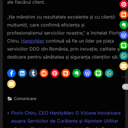
ale fiecărui client.
„Ne mândrim cu rezultatele excelente și cu clienții
mulțumiți, care confirmă eficiența și
profesionalismul serviciilor noastre,” a încheiat Florin
Chiru.
HandyMan
continuă să fie un lider pe piața
serviciilor DDD din România, prin inovație, calitate și
dedicare pentru sănătatea și siguranța clienților săi.
Comunicare
Navigare
P
Florin Chiru, CEO HandyMan: O Viziune Inovatoare
r
asupra Serviciilor de Curățenie și Alpinism Utilitar
în