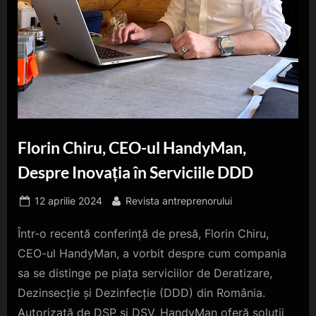
Florin Chiru, CEO-ul HandyMan,
Despre Inovația în Serviciile DDD
Posted
By
12 aprilie 2024
Revista antreprenorului
on
Într-o recentă conferință de presă, Florin Chiru,
CEO-ul HandyMan, a vorbit despre cum compania
sa se distinge pe piața serviciilor de Deratizare,
Dezinsecție și Dezinfecție (DDD) din România.
Autorizată de DSP și DSV, HandyMan oferă soluții