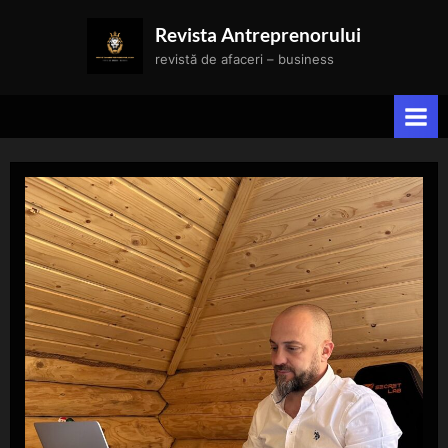
Skip
Revista Antreprenorului
to
revistă de afaceri – business
content