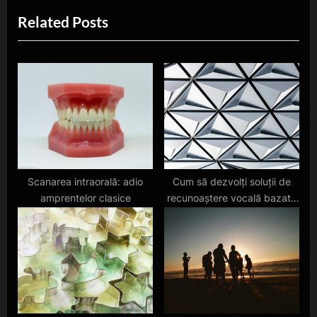
e
e
Related Posts
articole
x
v
t
i
P
o
o
u
s
s
t
P
:
o
s
t
Scanarea intraorală: adio
Cum să dezvolți soluții de
amprentelor clasice
recunoaștere vocală bazate
:
pe AI