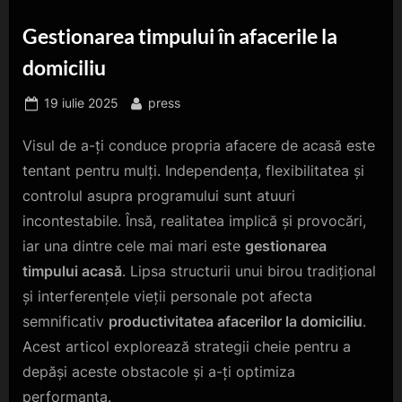
Gestionarea timpului în afacerile la
domiciliu
Posted
By
19 iulie 2025
press
on
Visul de a-ți conduce propria afacere de acasă este
tentant pentru mulți. Independența, flexibilitatea și
controlul asupra programului sunt atuuri
incontestabile. Însă, realitatea implică și provocări,
iar una dintre cele mai mari este
gestionarea
timpului acasă
. Lipsa structurii unui birou tradițional
și interferențele vieții personale pot afecta
semnificativ
productivitatea afacerilor la domiciliu
.
Acest articol explorează strategii cheie pentru a
depăși aceste obstacole și a-ți optimiza
performanța.