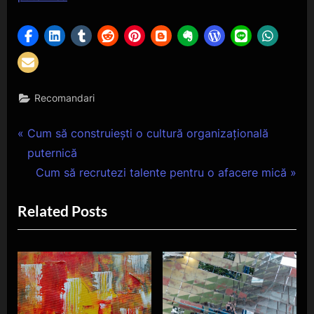
Recomandari
Navigare
P
Cum să construiești o cultură organizațională
r
puternică
în
e
N
Cum să recrutezi talente pentru o afacere mică
articole
v
e
Related Posts
i
x
o
t
u
P
s
o
P
s
o
t