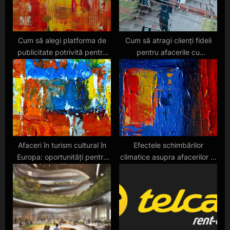
s
:
t
:
Cum să alegi platforma de
Cum să atragi clienți fideli
publicitate potrivită pentru
pentru afacerile cu
afacerea ta
abonamente în 2025
Afaceri în turism cultural în
Efectele schimbărilor
Europa: oportunități pentru
climatice asupra afacerilor în
2025
2025