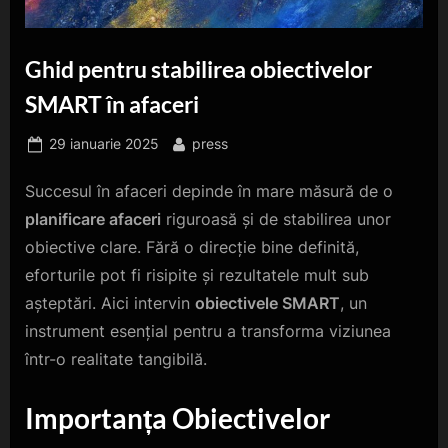
Ghid pentru stabilirea obiectivelor
SMART în afaceri
Posted
By
29 ianuarie 2025
press
on
Succesul în afaceri depinde în mare măsură de o
planificare afaceri
riguroasă și de stabilirea unor
obiective clare. Fără o direcție bine definită,
eforturile pot fi risipite și rezultatele mult sub
așteptări. Aici intervin
obiectivele SMART
, un
instrument esențial pentru a transforma viziunea
într-o realitate tangibilă.
Importanța Obiectivelor