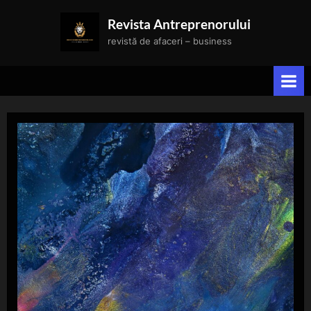
Skip
Revista Antreprenorului
to
revistă de afaceri – business
content