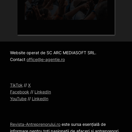
Website operat de SC ARC MEDIASOFT SRL.
Contact
office@e-agentie.ro
TikTok
//
X
Facebook
//
LinkedIn
YouTube
//
LinkedIn
Revista-Antreprenorului.ro
este sursa esențială de
informare pentru toți pasionații de afaceri și antreprenori.