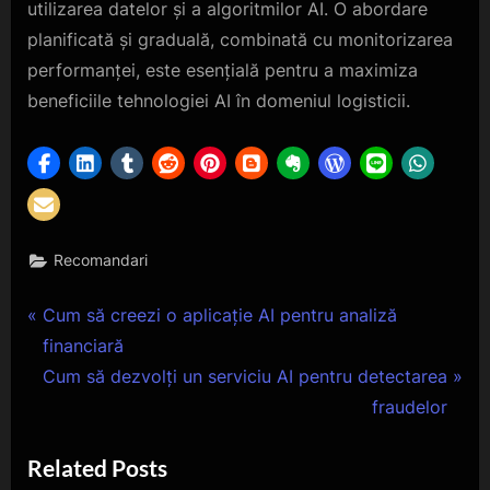
utilizarea datelor și a algoritmilor AI. O abordare
planificată și graduală, combinată cu monitorizarea
performanței, este esențială pentru a maximiza
beneficiile tehnologiei AI în domeniul logisticii.
Recomandari
Navigare
P
Cum să creezi o aplicație AI pentru analiză
r
financiară
în
e
N
Cum să dezvolți un serviciu AI pentru detectarea
articole
v
e
fraudelor
i
x
Related Posts
o
t