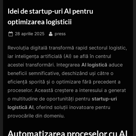
Idei de startup-uri AI pentru
optimizarea logisticii
Posted
By
28 aprilie 2025
press
on
Revoluția digitală transformă rapid sectorul logistic,
iar inteligența artificială (AI) se află în centrul
acestei transformări. Integrarea
AI logistică
aduce
beneficii semnificative, deschizând uși către o
eficiență sporită și o optimizare fără precedent a
proceselor. Această creștere a interesului a generat
o multitudine de oportunități pentru
startup-uri
logistică AI
, oferind soluții inovatoare pentru
provocările din domeniu.
Automatizarea proceselor cu AI