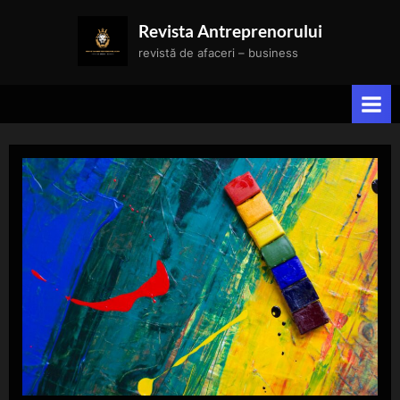
Skip
Revista Antreprenorului
to
revistă de afaceri – business
content