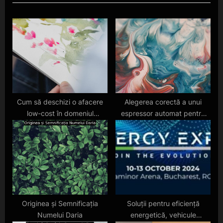
u
P
s
o
P
s
o
t
s
:
t
:
Cum să deschizi o afacere
Alegerea corectă a unui
low-cost în domeniul
espressor automat pentru
alimentației
cafea perfectă
Originea și Semnificația
Soluții pentru eficiență
Numelui Daria
energetică, vehicule