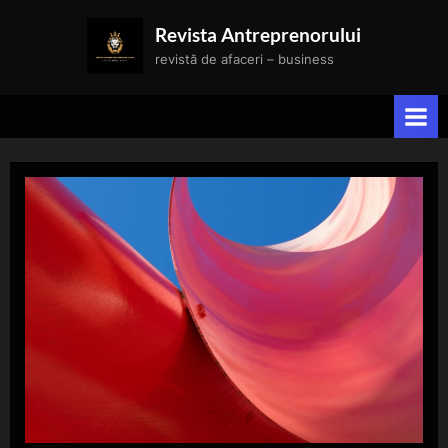
Skip
Revista Antreprenorului
to
revistă de afaceri – business
content