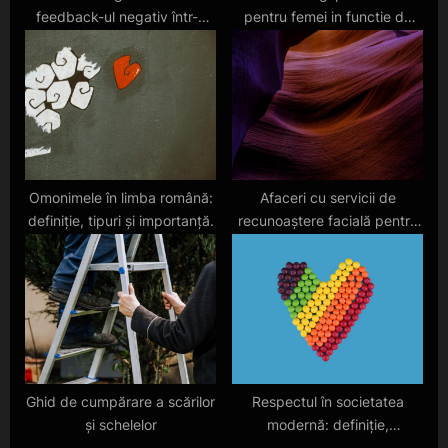
feedback-ul negativ într-o
pentru femei in functie de
echipă mică
personalitate
Omonimele în limba română:
Afaceri cu servicii de
definiție, tipuri și importanță.
recunoaștere facială pentru
piața europeană în 2025
Ghid de cumpărare a scărilor
Respectul în societatea
și schelelor
modernă: definiție,
importanță și beneficii.