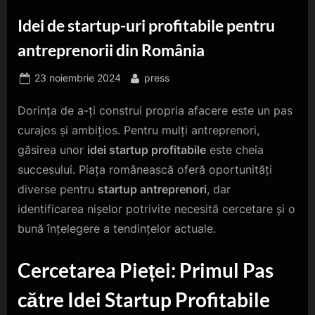
Idei de startup-uri profitabile pentru
antreprenorii din România
Posted
By
23 noiembrie 2024
press
on
Dorința de a-ți construi propria afacere este un pas
curajos și ambițios. Pentru mulți antreprenori,
găsirea unor
idei startup profitabile
este cheia
succesului. Piața românească oferă oportunități
diverse pentru
startup antreprenori
, dar
identificarea nișelor potrivite necesită cercetare și o
bună înțelegere a tendințelor actuale.
Cercetarea Pieței: Primul Pas
către Idei Startup Profitabile