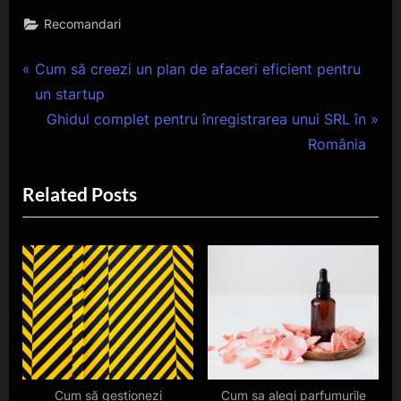
Recomandari
Navigare
P
Cum să creezi un plan de afaceri eficient pentru
r
un startup
în
e
N
Ghidul complet pentru înregistrarea unui SRL în
articole
v
e
România
i
x
Related Posts
o
t
u
P
s
o
P
s
o
t
s
:
t
:
Cum să gestionezi
Cum sa alegi parfumurile