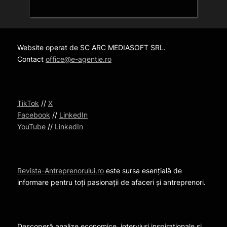
Website operat de SC ARC MEDIASOFT SRL.
Contact
office@e-agentie.ro
TikTok
//
X
Facebook
//
LinkedIn
YouTube
//
LinkedIn
Revista-Antreprenorului.ro
este sursa esențială de
informare pentru toți pasionații de afaceri și antreprenori.
Descoperă analize economice, interviuri inspiraționale și