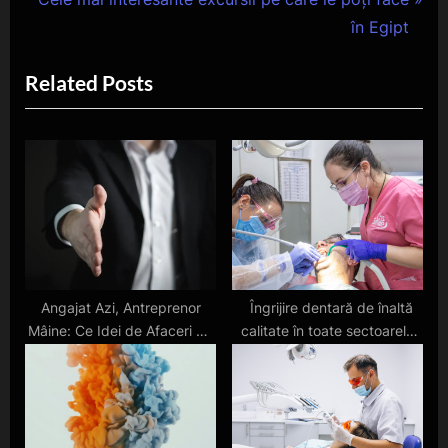
articole
e
v
în Egipt
x
i
Related Posts
t
o
P
u
o
s
s
P
t
o
:
s
t
:
Angajat Azi, Antreprenor
Îngrijire dentară de înaltă
Mâine: Ce Idei de Afaceri Să
calitate în toate sectoarele
Explorezi în 2025
Bucureștiului, la Cris Smile
Studio