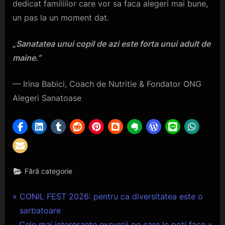
dedicat familiilor care vor sa faca alegeri mai bune,
un pas la un moment dat.
„Sanatatea unui copil de azi este forta unui adult de
maine.”
— Irina Babici, Coach de Nutritie & Fondator ONG
Alegeri Sanatoase
Fără categorie
Navigare
P
CONIL FEST 2026: pentru ca diversitatea este o
r
sarbatoare
în
N
e
Cele mai interesante excursii pe care le poți face