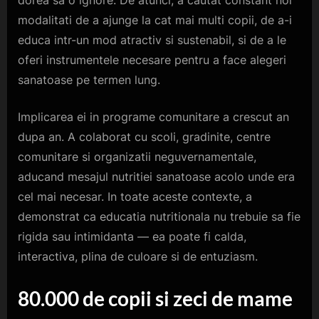
dorea sa o ignore. De atunci, a cautat constant noi
modalitati de a ajunge la cat mai multi copii, de a-i
educa intr-un mod atractiv si sustenabil, si de a le
oferi instrumentele necesare pentru a face alegeri
sanatoase pe termen lung.
Implicarea ei in programe comunitare a crescut an
dupa an. A colaborat cu scoli, gradinite, centre
comunitare si organizatii neguvernamentale,
aducand mesajul nutritiei sanatoase acolo unde era
cel mai necesar. In toate aceste contexte, a
demonstrat ca educatia nutritionala nu trebuie sa fie
rigida sau intimidanta — ea poate fi calda,
interactiva, plina de culoare si de entuziasm.
80.000 de
c
opii si
z
eci de
m
ame