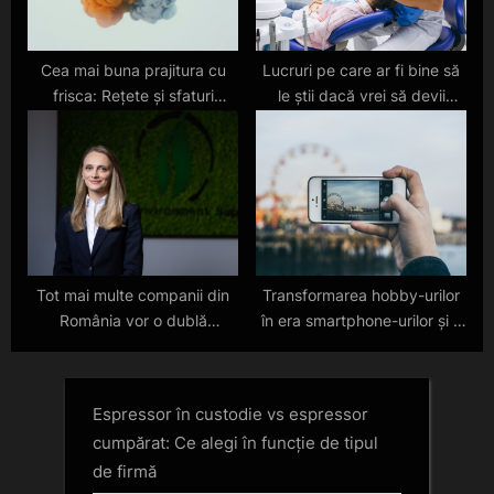
Cea mai buna prajitura cu
Lucruri pe care ar fi bine să
frisca: Rețete și sfaturi
le știi dacă vrei să devii
practice
dentist
Tot mai multe companii din
Transformarea hobby-urilor
România vor o dublă
în era smartphone-urilor și a
verificare a conformării la
Internetului
legislația mediului.
Espressor în custodie vs espressor
cumpărat: Ce alegi în funcție de tipul
de firmă