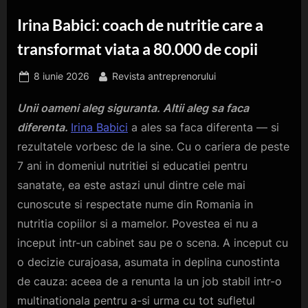
Irina Babici: coach de nutritie care a
transformat viata a 80.000 de copii
Posted
By
8 iunie 2026
Revista antreprenorului
on
Unii oameni aleg siguranta. Altii aleg sa faca
diferenta.
Irina Babici
a ales sa faca diferenta — si
rezultatele vorbesc de la sine. Cu o cariera de peste
7 ani in domeniul nutritiei si educatiei pentru
sanatate, ea este astazi unul dintre cele mai
cunoscute si respectate nume din Romania in
nutritia copiilor si a mamelor. Povestea ei nu a
inceput intr-un cabinet sau pe o scena. A inceput cu
o decizie curajoasa, asumata in deplina cunostinta
de cauza: aceea de a renunta la un job stabil intr-o
multinationala pentru a-si urma cu tot sufletul