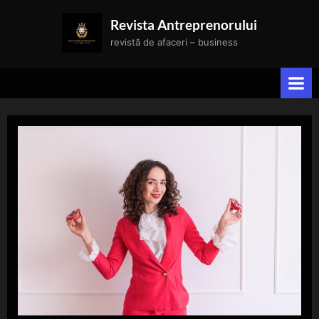
Skip
Revista Antreprenorului
to
revistă de afaceri – business
content