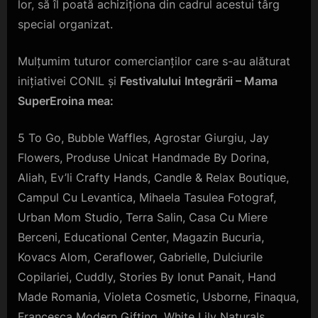
lor, să îl poată achiziționa din cadrul acestui târg
special organizat.
Mulțumim tuturor comercianților care s-au alăturat
inițiativei CONIL și
Festivalului
Integrării – Mama
SuperEroina mea:
5 To Go, Bubble Waffles, Agrostar Giurgiu, Jay
Flowers, Produse Unicat Handmade By Dorina,
Aliah, Ev’li Crafty Hands, Candle & Relax Boutique,
Campul Cu Levantica, Mihaela Tasulea Fotograf,
Urban Mom Studio, Terra Salin, Casa Cu Miere
Berceni, Educational Center, Magazin Bucuria,
Kovacs Alom, Ceraflower, Gabrielle, Dulciurile
Copilariei, Cuddly, Stories By Ionut Panait, Hand
Made Romania, Violeta Cosmetic, Usborne, Finaqua,
Francesca Modern Gifting, White Lily Naturals,