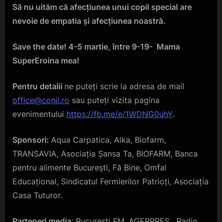
Să nu uităm că afecțiunea unui copil special are
nevoie de empatia și afecțiunea noastră.
Save the date! 4-5 martie, între 9-19- Mama
SuperEroina mea!
Pentru detalii
ne puteți scrie la adresa de mail
office@conil.ro
sau puteți vizita pagina
evenimentului
https://fb.me/e/1WDNG0uhY
.
Sponsori:
Aqua Carpatica, Alka, Biofarm,
TRANSAVIA, Asociația Șansa Ta, BIOFARM, Banca
pentru alimente București, Fă Bine, Omfal
Educațional, Sindicatul Fermierilor Patrioți, Asociația
Casa Tuturor.
Parteneri media
: București FM, AGERPRES , Radio