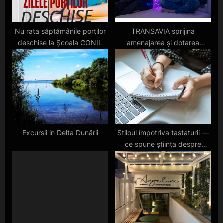
:
Nu rata săptămânile porților
TRANSAVIA sprijina
deschise la Școala CONIL
amenajarea și dotarea
completa a unei Camere
Senzoriale pentru susținerea
terapiei adecvate pentru
copiii Asociației CONIL
Excursii in Delta Dunării
Stiloul împotriva tastaturii —
ce spune știința despre
scrisul de mână în era
digitală