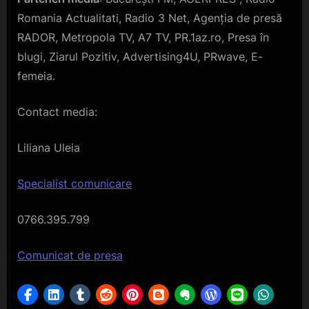
Romania Actualitati, Radio 3 Net, Agenția de presă
RADOR, Metropola TV, A7 TV, PR.1az.ro, Presa în
blugi, Ziarul Pozitiv, Advertising4U, PRwave, E-
femeia.
Contact media:
Liliana Uleia
Specialist comunicare
0766.395.799
Navigare
Comunicat de presa
în