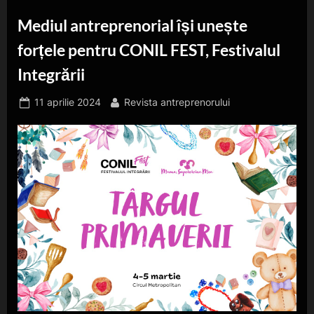
Mediul antreprenorial își unește
forțele pentru CONIL FEST, Festivalul
Integrării
Posted
By
11 aprilie 2024
Revista antreprenorului
on