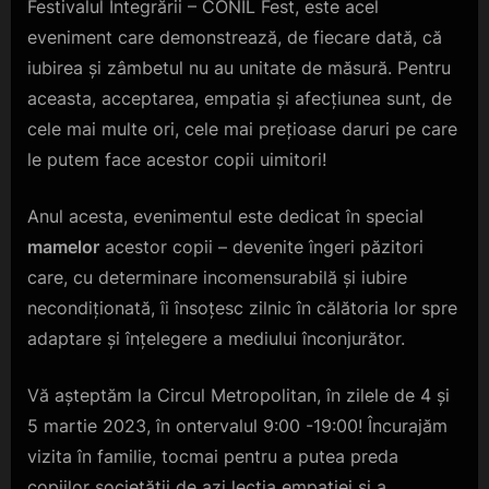
Festivalul Integrării – CONIL Fest, este acel
eveniment care demonstrează, de fiecare dată, că
iubirea și zâmbetul nu au unitate de măsură. Pentru
aceasta, acceptarea, empatia și afecțiunea sunt, de
cele mai multe ori, cele mai prețioase daruri pe care
le putem face acestor copii uimitori!
Anul acesta, evenimentul este dedicat în special
mamelor
acestor copii – devenite îngeri păzitori
care, cu determinare incomensurabilă și iubire
necondiționată, îi însoțesc zilnic în călătoria lor spre
adaptare și înțelegere a mediului înconjurător.
Vă așteptăm la Circul Metropolitan, în zilele de 4 și
5 martie 2023, în ontervalul 9:00 -19:00! Încurajăm
vizita în familie, tocmai pentru a putea preda
copiilor societății de azi lecția empatiei și a