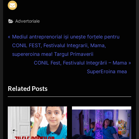
articole
Advertoriale
Navigare
P
Mediul antreprenorial iși unește forțele pentru
r
CONIL FEST, Festivalul Integrarii, Mama,
în
e
supereroina mea! Targul Primaverii
articole
v
N
CONIL Fest, Festivalul Integrării – Mama
i
e
SuperEroina mea
o
x
Related Posts
u
t
s
P
P
o
o
s
s
t
t
: