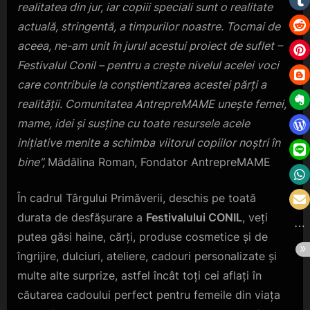
realitatea din jur, iar copiii speciali sunt o realitate
actuală, stringentă, a timpurilor noastre. Tocmai de
aceea, ne-am unit în jurul acestui proiect de suflet –
Festivalul Conil – pentru a crește nivelul acelei voci
care contribuie la conștientizarea acestei părți a
realității. Comunitatea AntrepreMAME unește femei,
mame, idei și susține cu toate resursele acele
inițiative menite a schimba viitorul copiilor noștri în
bine”,
Mădălina Roman, Fondator AntrepreMAME
În cadrul Târgului Primăverii, deschis pe toată
durata de desfășurare a
Festivalului CONIL
, veți
putea găsi haine, cărți, produse cosmetice și de
îngrijire, dulciuri, ateliere, cadouri personalizate și
multe alte surprize, astfel încât toți cei aflați în
căutarea cadoului perfect pentru femeile din viața