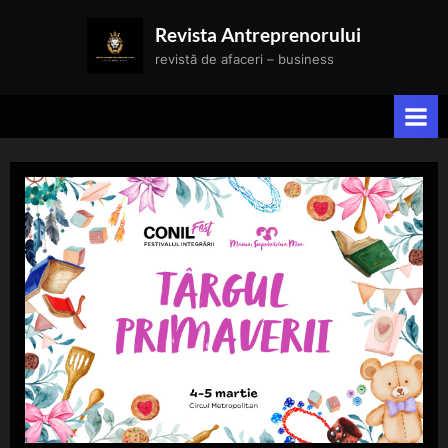
Skip
Revista Antreprenorului
to
revistă de afaceri – business
content