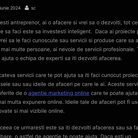
sted
By
iunie 2024
sc
sti antreprenor, ai o afacere si vrei sa o dezvolti, tot ce
ie sa faci este sa investesti inteligent. Daca ai proiecte
vrei sa le faci cunoscute sau servicii si produse care sa 
t mai multe persoane, ai nevoie de servicii profesionale.
 ajuta o echipa de experti sa iti dezvolti afacerea.
ateva servicii care te pot ajuta sa iti faci cunocut proiec
sele sau sau ideile de afaceri pe care le ai. Aceste servi
oferite de o
agentie marketing online
care te poate ajuta
mai multa expunere online. Ideile tale de afaceri pot fi us
vate si mai vizibile online.
ceea ce urmaresti este sa iti dezvolti afacerea sau sa fa
bare, o astfel de agentie te poate ajuta. Daca esti un