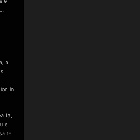
tele
u,
, ai
si
or, in
ea ta,
Nu e
 sa te