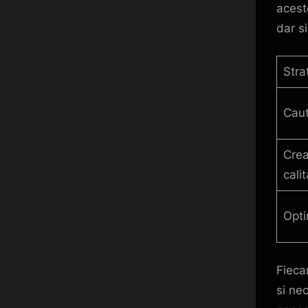
aceste
dar si
Stra
Caut
Crea
cali
Opti
Fieca
si nec