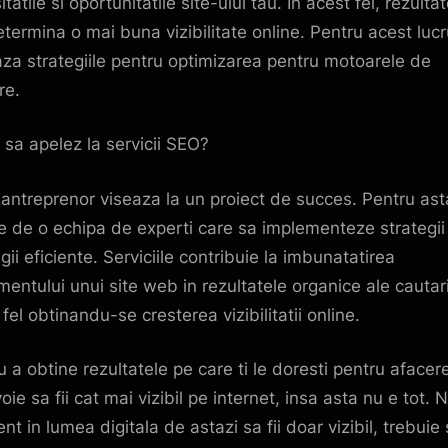
tatile si oportunitatile site-ului tau. In acest fel, rezulta
etermina o mai buna vizibilitate online. Pentru acest lucr
aza strategiile pentru optimizarea pentru motoarele de
re.
 sa apelez la servicii SEO?
 antreprenor viseaza la un proiect de succes. Pentru asta
e de o echipa de experti care sa implementeze strategii 
gii eficiente. Serviciile contribuie la imbunatatirea
mentului unui site web in rezultatele organice ale cautaril
fel obtinandu-se cresterea vizibilitatii online.
u a obtine rezultatele pe care ti le doresti pentru afacer
oie sa fii cat mai vizibil pe internet, insa asta nu e tot. 
ent in lumea digitala de astazi sa fii doar vizibil, trebuie