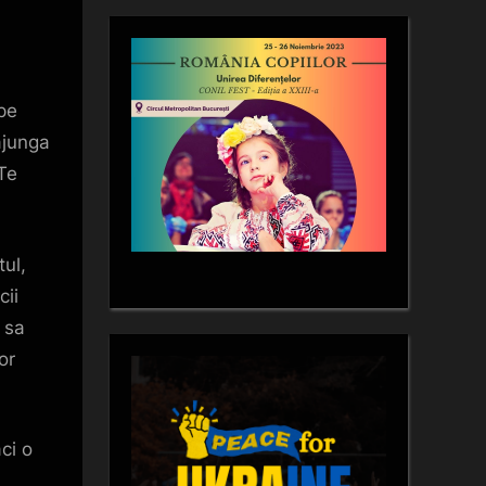
 pe
ajunga
 Te
tul,
cii
 sa
or
ci o