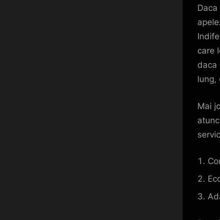
Daca 
apele
Indif
care l
daca 
lung,
Mai jo
atunc
servic
Con
Eco
Ada