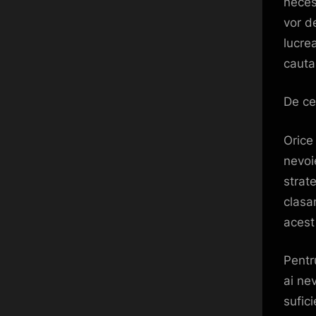
necesi
vor d
lucre
cauta
De ce
Orice
nevoi
strate
clasa
acest 
Pentr
ai nev
sufici