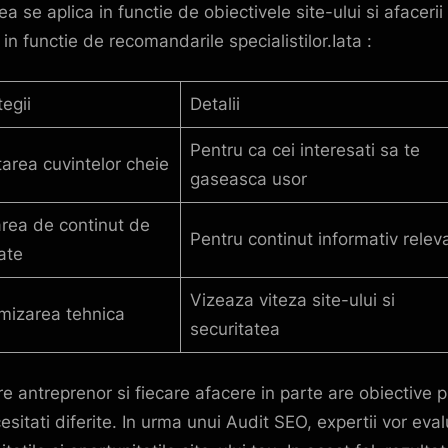
a se aplica in functie de obiectivele site-ului si afacerii 
 in functie de recomandarile specialistilor.Iata :
tegii
Detalii
Pentru ca cei interesati sa te
area cuvintelor cheie
gaseasca usor
rea de continut de
Pentru continut informativ relev
tate
Vizeaza viteza site-ului si
mizarea tehnica
securitatea
re antreprenor si fiecare afacere in parte are obiective p
esitati diferite. In urma unui Audit SEO, expertii vor eva