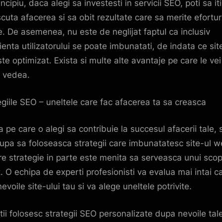
ncipiu, daca alegi sa investesti in servicii SEO, poti sa iti
cuta afacerea si sa obit rezultate care sa merite efortur
e. De asemenea, nu este de neglijat faptul ca inclusiv
ienta utilizatorului se poate imbunatati, de indata ce sit
ste optimizat. Exista si multe alte avantaje pe care le vei
 vedea.
egiile SEO – uneltele care fac afacerea ta sa creasca
a pe care o alegi sa contribuie la succesul afacerii tale, 
upa sa foloseasca strategii care imbunatatesc site-ul w
re strategie in parte este menita sa serveasca unui sco
t. O echipa de experti profesionisti va evalua mai intai c
evoile site-ului tau si va alege uneltele potrivite.
tii folosesc strategii SEO personalizate dupa nevoile tal