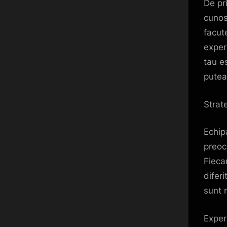
De pri
cunos
facut
exper
tau e
putea
Strat
Echip
preoc
Fieca
diferi
sunt n
Exper