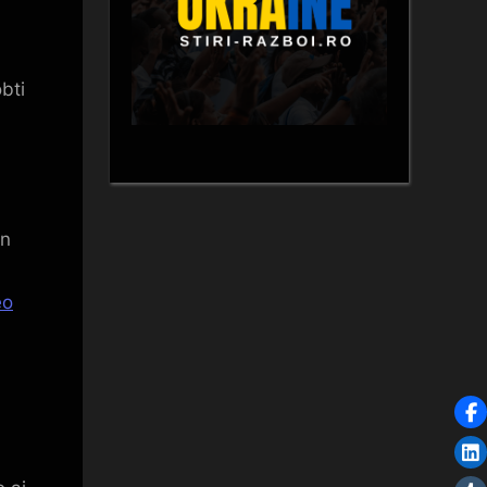
bti
in
eo