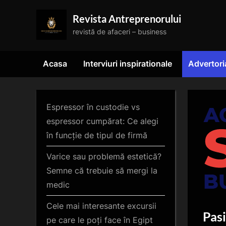
Skip
Revista Antreprenorului
to
revistă de afaceri – business
content
Acasa
Interviuri inspirationale
Advertori
Espressor în custodie vs
espressor cumpărat: Ce alegi
în funcție de tipul de firmă
Varice sau problemă estetică?
Semne că trebuie să mergi la
medic
Cele mai interesante excursii
Pasi
pe care le poți face în Egipt