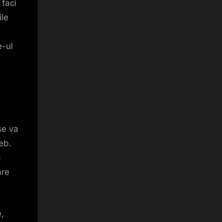
 faci
ile
e-ul
se va
eb.
p
are
e,