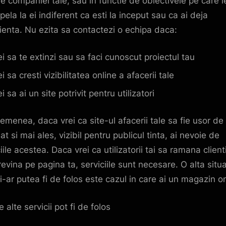
le companiei tale, sau in functie de obiectivele pe care le
pela la ei indiferent ca esti la inceput sau ca ai deja
ienta. Nu ezita sa contactezi o echipa daca:
ei sa te extinzi sau sa faci cunoscut proiectul tau
i sa cresti vizibilitatea online a afacerii tale
i sa ai un site potrivit pentru utilizatori
emenea, daca vrei ca site-ul afacerii tale sa fie usor de
t si mai ales, vizibil pentru publicul tinta, ai nevoie de
iile acestea. Daca vrei ca utilizatorii tai sa ramana clienti
revina pe pagina ta, serviciile sunt necesare. O alta situa
ti-ar putea fi de folos este cazul in care ai un magazin on
e alte servicii pot fi de folos