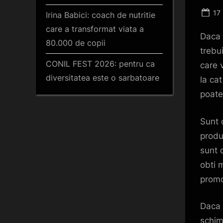
Po
17 
Irina Babici: coach de nutritie
on
care a transformat viata a
Daca e
80.000 de copii
trebu
CONIL FEST 2026: pentru ca
care 
diversitatea este o sarbatoare
la ca
poate
Sunt c
produ
sunt 
obti 
promo
Daca 
schim