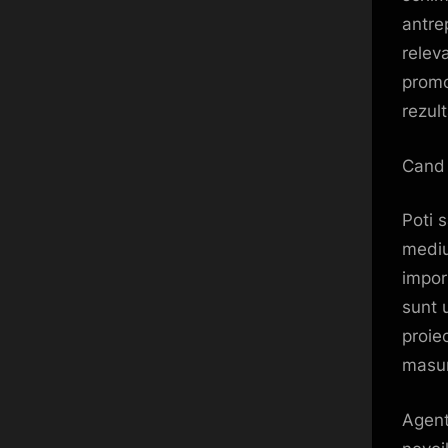
antre
releva
promo
rezult
Cand 
Poti s
mediu
impor
sunt u
proie
masur
Agenti