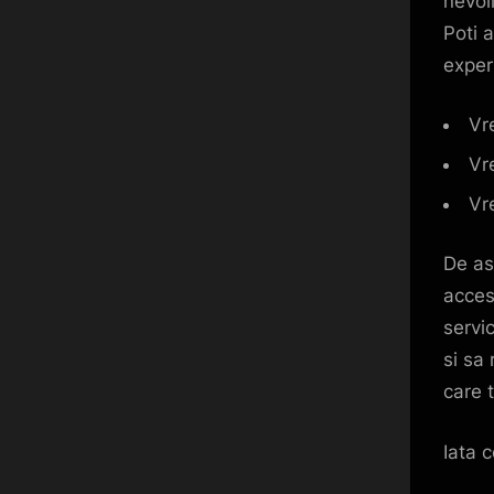
nevoi
Poti a
exper
Vr
Vre
Vre
De as
accesa
servic
si sa 
care 
Iata c