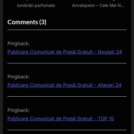
lumânări parfumate
Anvelopelor – Cele Mai Noi
Tendințe și Produse de pe
Piață
on
Comments
(3)
“Publicare
Comunicat
Pingback:
de
Publicare Comunicat de Presă Gratuit - Noutati 24
Presă
Gratuit”
Pingback:
Publicare Comunicat de Presă Gratuit - Afaceri 24
Pingback:
Publicare Comunicat de Presă Gratuit - TOP 15