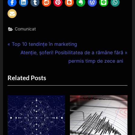
Comunicat
Navigare
P
Top 10 tendințe în marketing
r
N
Atenție, șoferi! Posibilitatea de a rămâne fără
în
e
e
permis timp de zece ani
articole
v
x
Related Posts
i
t
o
P
u
o
s
s
P
t
o
:
s