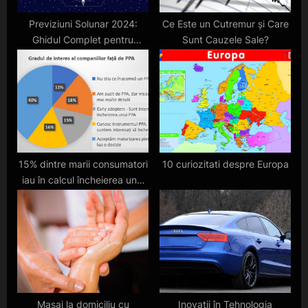
t
:
Previziuni Solunar 2024:
Ce Este un Cutremur și Care
Ghidul Complet pentru
Sunt Cauzele Sale?
Pescuit
15% dintre marii consumatori
10 curiozitati despre Europa
iau în calcul încheierea unui
contract de tip Power
Purchase Agreement în
următorii 3 ani
Masaj la domiciliu cu
Inovații în Tehnologia