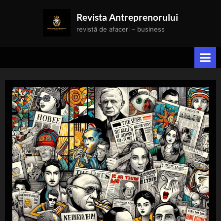
Skip
Revista Antreprenorului
to
revistă de afaceri – business
content