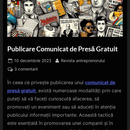
Publicare Comunicat de Presă Gratuit
Posted
By
10 decembrie 2023
Revista antreprenorului
on
la
3 comentarii
Publicare
În ceea ce privește publicarea unui
comunicat de
Comunicat
de
presă gratuit
, există numeroase modalități prin care
Presă
puteți să vă faceți cunoscută afacerea, să
Gratuit
promovați un eveniment sau să aduceți în atenția
publicului informații importante. Această tactică
este esențială în promovarea unei companii și în