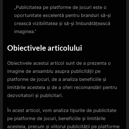
„Publicitatea pe platforme de jocuri este o
oportunitate excelentă pentru branduri să-și
crească vizibilitatea și să-și îmbunătățească
imaginea.”
Obiectivele articolului
Obiectivele acestui articol sunt de a prezenta o
imagine de ansamblu asupra publicității pe
platforme de jocuri, de a analiza beneficiile și
limitările acesteia și de a oferi recomandări pentru
dezvoltatori și publicitari.
În acest articol, vom analiza tipurile de publicitate
pe platforme de jocuri, beneficiile și limitările
acesteia, precum și viitorul publicității pe platforme