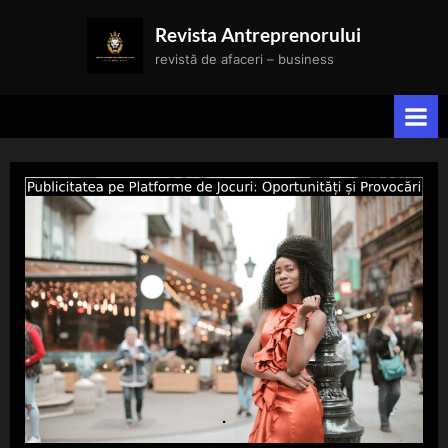
Skip
Revista Antreprenorului
to
revistă de afaceri – business
content