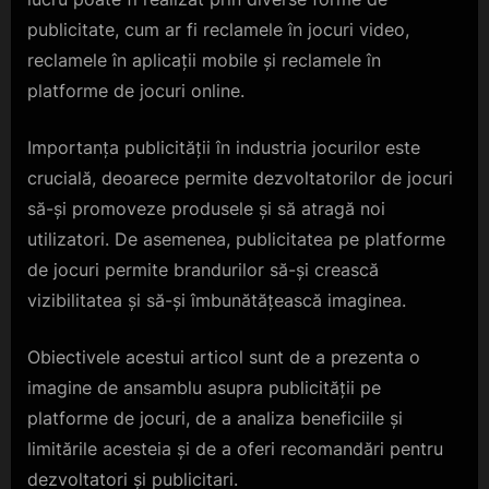
publicitate, cum ar fi reclamele în jocuri video,
reclamele în aplicații mobile și reclamele în
platforme de jocuri online.
Importanța publicității în industria jocurilor este
crucială, deoarece permite dezvoltatorilor de jocuri
să-și promoveze produsele și să atragă noi
utilizatori. De asemenea, publicitatea pe platforme
de jocuri permite brandurilor să-și crească
vizibilitatea și să-și îmbunătățească imaginea.
Obiectivele acestui articol sunt de a prezenta o
imagine de ansamblu asupra publicității pe
platforme de jocuri, de a analiza beneficiile și
limitările acesteia și de a oferi recomandări pentru
dezvoltatori și publicitari.