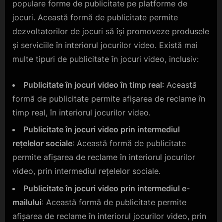
populare forme de publicitate pe platforme de
jocuri. Această formă de publicitate permite
dezvoltatorilor de jocuri să își promoveze produsele
și serviciile în interiorul jocurilor video. Există mai
multe tipuri de publicitate în jocuri video, inclusiv:
Publicitate în jocuri video în timp real
: Această
formă de publicitate permite afișarea de reclame în
timp real, în interiorul jocurilor video.
Publicitate în jocuri video prin intermediul
rețelelor sociale
: Această formă de publicitate
permite afișarea de reclame în interiorul jocurilor
video, prin intermediul rețelelor sociale.
Publicitate în jocuri video prin intermediul e-
mailului
: Această formă de publicitate permite
afișarea de reclame în interiorul jocurilor video, prin