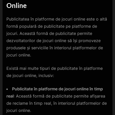
Online
Publicitatea în platforme de jocuri online este o altă
formă populară de publicitate pe platforme de
jocuri. Această formă de publicitate permite
dezvoltatorilor de jocuri online să își promoveze
produsele și serviciile în interiorul platformelor de
jocuri online.
Există mai multe tipuri de publicitate în platforme
de jocuri online, inclusiv:
Publicitate în platforme de jocuri online în timp
real
: Această formă de publicitate permite afișarea
de reclame în timp real, în interiorul platformelor de
jocuri online.