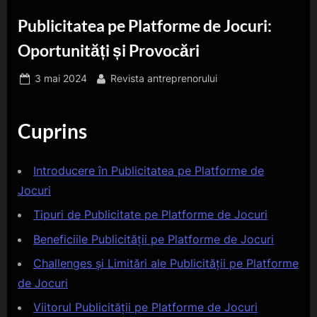
Publicitatea pe Platforme de Jocuri:
Oportunități și Provocări
Posted
By
3 mai 2024
Revista antreprenorului
on
Cuprins
Introducere în Publicitatea pe Platforme de
Jocuri
Tipuri de Publicitate pe Platforme de Jocuri
Beneficiile Publicității pe Platforme de Jocuri
Challenges și Limitări ale Publicității pe Platforme
de Jocuri
Viitorul Publicității pe Platforme de Jocuri