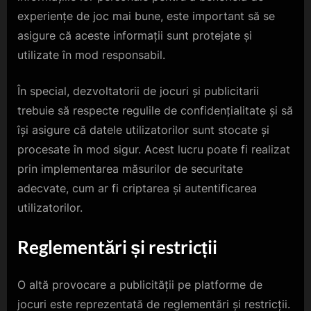
experiențe de joc mai bune, este important să se
asigure că aceste informații sunt protejate și
utilizate în mod responsabil.
În special, dezvoltatorii de jocuri și publicitarii
trebuie să respecte regulile de confidențialitate și să
își asigure că datele utilizatorilor sunt stocate și
procesate în mod sigur. Acest lucru poate fi realizat
prin implementarea măsurilor de securitate
adecvate, cum ar fi criptarea și autentificarea
utilizatorilor.
Reglementări și restricții
O altă provocare a publicității pe platforme de
jocuri este reprezentată de reglementări și restricții.