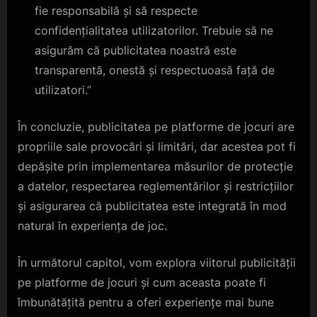
fie responsabilă și să respecte
confidențialitatea utilizatorilor. Trebuie să ne
asigurăm că publicitatea noastră este
transparentă, onestă și respectuoasă față de
utilizatori.”
În concluzie, publicitatea pe platforme de jocuri are
propriile sale provocări și limitări, dar acestea pot fi
depășite prin implementarea măsurilor de protecție
a datelor, respectarea reglementărilor și restricțiilor
și asigurarea că publicitatea este integrată în mod
natural în experiența de joc.
În următorul capitol, vom explora viitorul publicității
pe platforme de jocuri și cum aceasta poate fi
îmbunătățită pentru a oferi experiențe mai bune