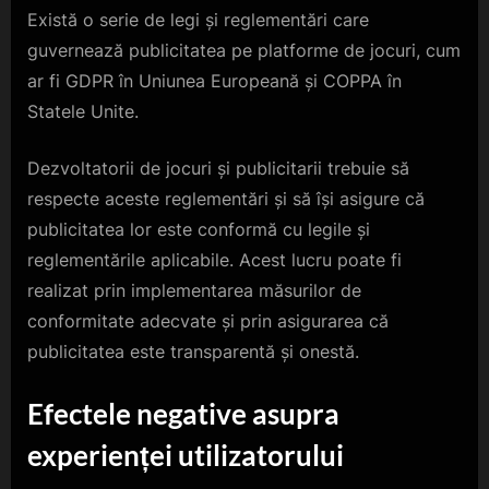
Există o serie de legi și reglementări care
guvernează publicitatea pe platforme de jocuri, cum
ar fi GDPR în Uniunea Europeană și COPPA în
Statele Unite.
Dezvoltatorii de jocuri și publicitarii trebuie să
respecte aceste reglementări și să își asigure că
publicitatea lor este conformă cu legile și
reglementările aplicabile. Acest lucru poate fi
realizat prin implementarea măsurilor de
conformitate adecvate și prin asigurarea că
publicitatea este transparentă și onestă.
Efectele negative asupra
experienței utilizatorului