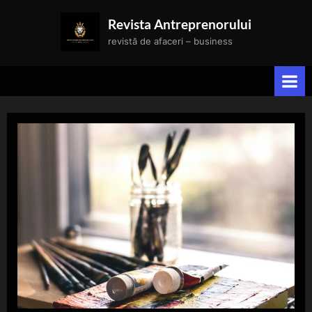
Skip
Revista Antreprenorului
to
revistă de afaceri – business
content