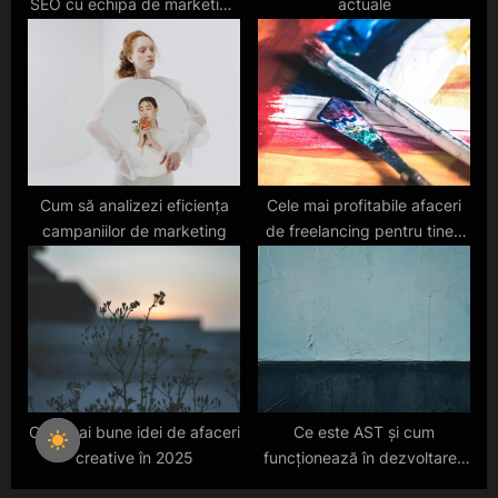
SEO cu echipa de marketing
actuale
a unei companii?
Cum să analizezi eficiența
Cele mai profitabile afaceri
campaniilor de marketing
de freelancing pentru tineri
în 2025
Cele mai bune idei de afaceri
Ce este AST și cum
creative în 2025
funcționează în dezvoltarea
software