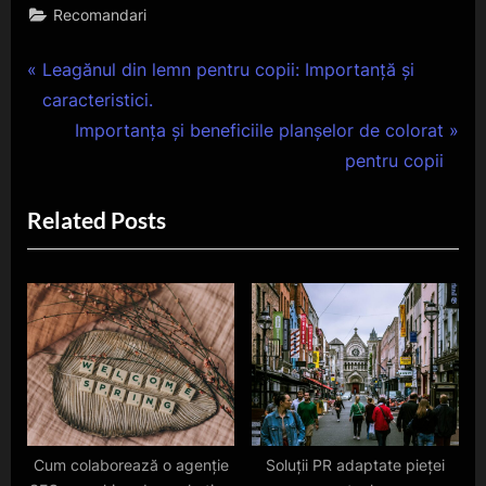
Recomandari
Navigare
P
Leagănul din lemn pentru copii: Importanță și
r
caracteristici.
în
e
N
Importanța și beneficiile planșelor de colorat
articole
v
e
pentru copii
i
x
Related Posts
o
t
u
P
s
o
P
s
o
t
s
:
t
:
Cum colaborează o agenție
Soluții PR adaptate pieței