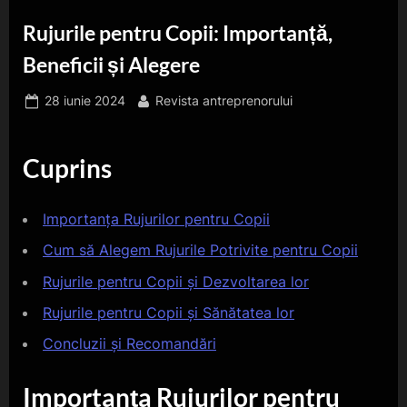
Rujurile pentru Copii: Importanță,
Beneficii și Alegere
Posted
By
28 iunie 2024
Revista antreprenorului
on
Cuprins
Importanța Rujurilor pentru Copii
Cum să Alegem Rujurile Potrivite pentru Copii
Rujurile pentru Copii și Dezvoltarea lor
Rujurile pentru Copii și Sănătatea lor
Concluzii și Recomandări
Importanța Rujurilor pentru