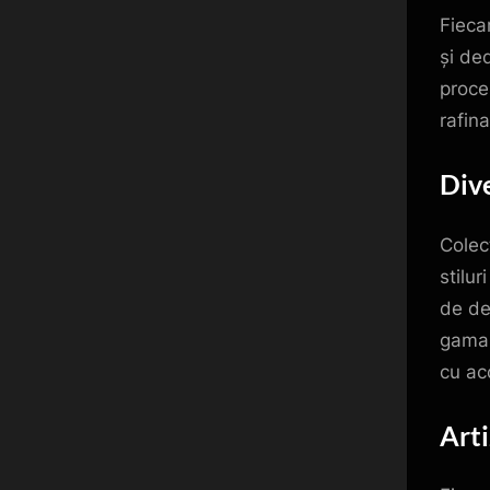
Fieca
și ded
proce
rafin
Dive
Colec
stilur
de de
gama 
cu ac
Arti