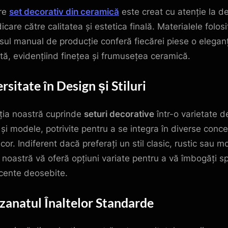
re
set decorativ din ceramică
este creat cu atenție la det
icare către calitatea și estetica finală. Materialele folosi
sul manual de producție conferă fiecărei piese o elegan
ată, evidențiind finețea și frumusețea ceramică.
rsitate în Design și Stiluri
ția noastră cuprinde
seturi decorative
într-o varietate d
i și modele, potrivite pentru a se integra în diverse conc
cor. Indiferent dacă preferați un stil clasic, rustic sau m
noastră vă oferă opțiuni variate pentru a vă îmbogăți sp
cente deosebite.
zanatul Înaltelor Standarde