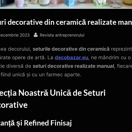
ri decorative din ceramică realizate ma
sted
By
decembrie 2023
Revista antreprenorului
mea decorului,
seturile decorative din ceramică
reprezin
rate opere de artă. La
decobazar.eu
, ne mândrim cu o
ție diversă de
seturi decorative realizate manual
, fiecar
 fiind unică și cu un farmec aparte.
ecția Noastră Unică de Seturi
orative
anță și Refined Finisaj