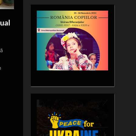
nual
tă
e