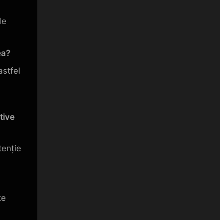
de
ea?
astfel
tive
tenție
te