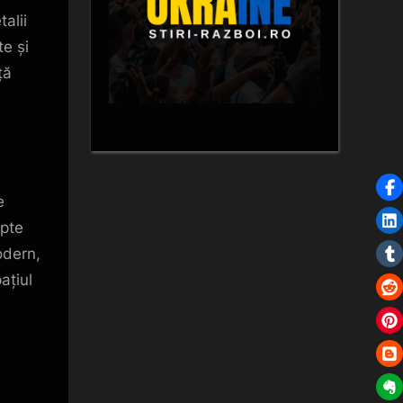
alii
te și
ță
e
epte
odern,
ațiul