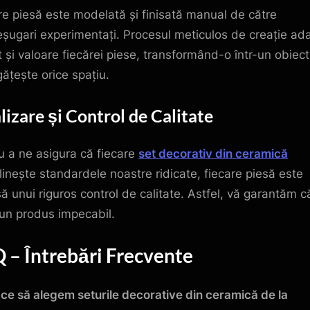
re piesă este modelată și finisată manual de către
șugari experimentați. Procesul meticulos de creație ad
t și valoare fiecărei piese, transformând-o într-un obiect
ățește orice spațiu.
lizare și Control de Calitate
u a ne asigura că fiecare
set decorativ din ceramică
linește standardele noastre ridicate, fiecare piesă este
ă unui riguros control de calitate. Astfel, vă garantăm că
 un produs impecabil.
 – Întrebări Frecvente
ce să alegem seturile decorative din ceramică de la