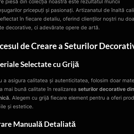
re piesă din colecția noastră este rezultatul muncii
ugarilor pricepuți și pasionați. Artizanatul de înaltă cal
eflectat în fiecare detaliu, oferind clienților noștri nu do
te decorative, ci adevărate opere de artă.
cesul de Creare a Seturilor Decorati
riale Selectate cu Grijă
u a asigura calitatea și autenticitatea, folosim doar mate
a mai bună calitate în realizarea
seturilor decorative di
mică
. Alegem cu grijă fiecare element pentru a oferi pro
le și estetice.
rare Manuală Detaliată