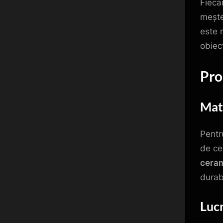
Fieca
meșteș
este r
obiec
Pro
Mate
Pentr
de ce
cera
durabi
Luc