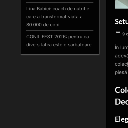
Irina Babici: coach de nutritie
care a transformat viata a
Setu
80.000 de copii
Po
9 
CONIL FEST 2026: pentru ca
on
diversitatea este o sarbatoare
În lu
adevă
colec
piesă
Col
Dec
Eleg