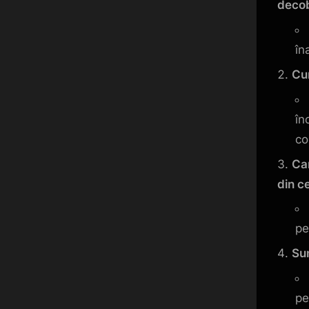
deco
în
Cum
în
co
Car
din c
pe
Sun
pe