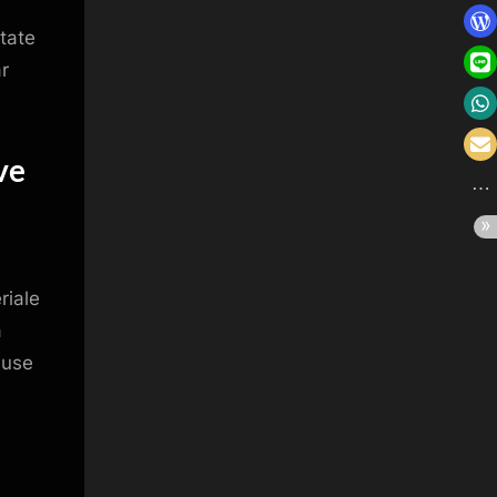
itate
ar
ve
riale
n
duse