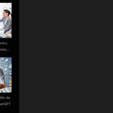
entru
rategii,
ting
țile de
hatGPT