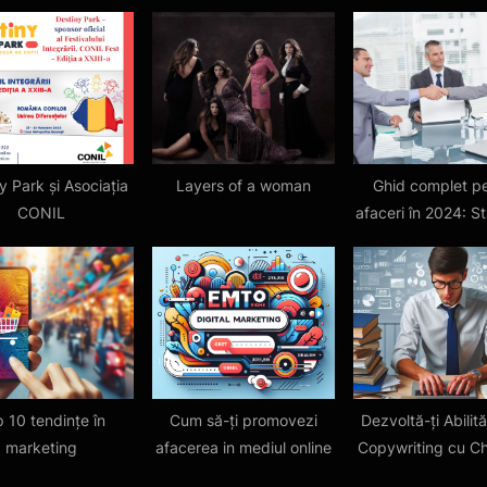
o
s
t
:
y Park și Asociația
Layers of a woman
Ghid complet p
CONIL
afaceri în 2024: St
Finanțe, Marke
 10 tendințe în
Cum să-ți promovezi
Dezvoltă-ți Abilită
marketing
afacerea in mediul online
Copywriting cu C