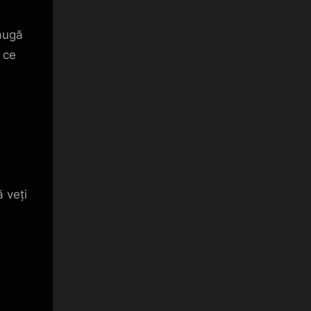
augă
 ce
 veți