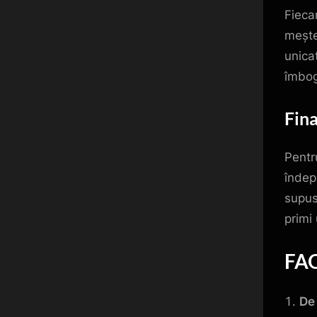
Fieca
mește
unica
îmbog
Fina
Pentr
îndep
supus
primi
FAQ
De 