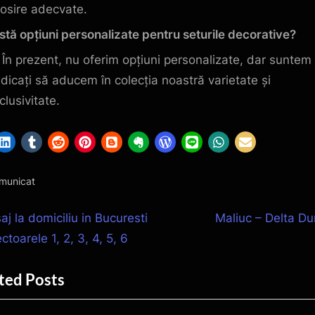
losire adecvate.
stă opțiuni personalizate pentru seturile decorative?
În prezent, nu oferim opțiuni personalizate, dar suntem
dicați să aducem în colecția noastră varietate și
clusivitate.
municat
igare
N
j la domiciliu in Bucuresti
Maliuc – Delta Du
e
ctoarele 1, 2, 3, 4, 5, 6
x
ted Posts
t
icole
P