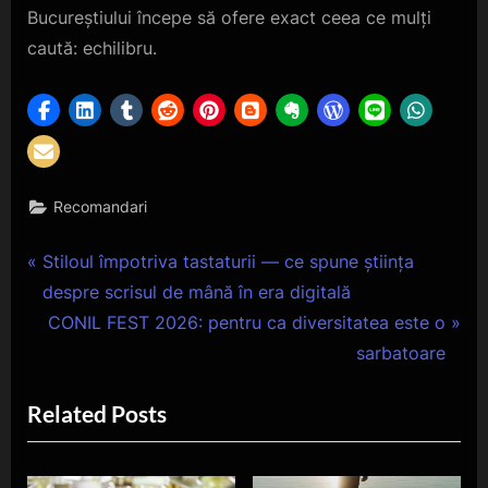
Bucureștiului începe să ofere exact ceea ce mulți
caută: echilibru.
Recomandari
Navigare
P
Stiloul împotriva tastaturii — ce spune știința
r
despre scrisul de mână în era digitală
în
e
N
CONIL FEST 2026: pentru ca diversitatea este o
articole
v
e
sarbatoare
i
x
Related Posts
o
t
u
P
s
o