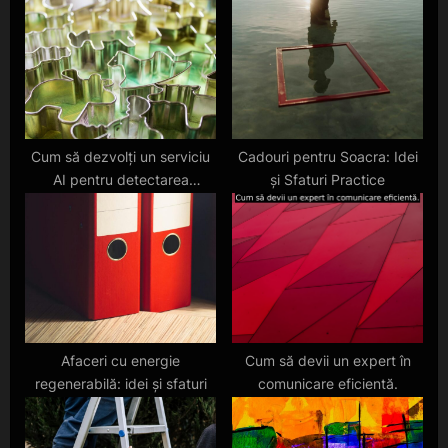
P
s
o
t
s
:
t
:
Cum să dezvolți un serviciu
Cadouri pentru Soacra: Idei
AI pentru detectarea
și Sfaturi Practice
fraudelor
Afaceri cu energie
Cum să devii un expert în
regenerabilă: idei și sfaturi
comunicare eficientă.