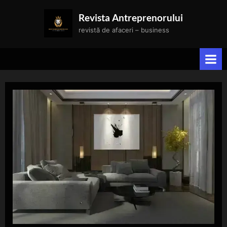
Skip
Revista Antreprenorului
to
revistă de afaceri – business
content