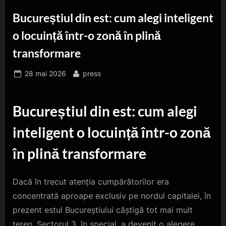
Bucureștiul din est: cum alegi inteligent
o locuință într-o zonă în plină
transformare
Posted
By
28 mai 2026
press
on
Bucureștiul din est: cum alegi
inteligent o locuință într-o zonă
în plină transformare
Dacă în trecut atenția cumpărătorilor era
concentrată aproape exclusiv pe nordul capitalei, în
prezent estul Bucureștiului câștigă tot mai mult
teren. Sectorul 3, în special, a devenit o alegere