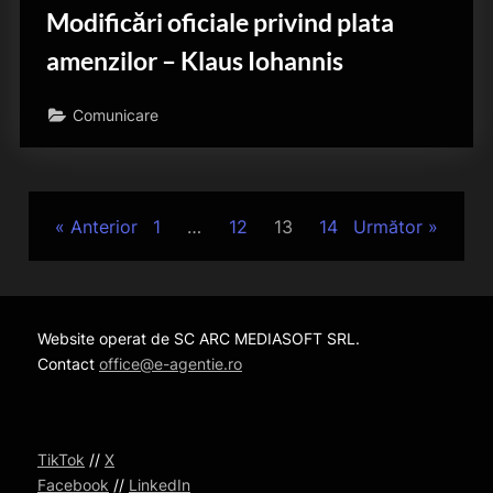
Modificări oficiale privind plata
amenzilor – Klaus Iohannis
Comunicare
Paginație
Anterior
1
…
12
13
14
Următor
articole
Website operat de SC ARC MEDIASOFT SRL.
Contact
office@e-agentie.ro
TikTok
//
X
Facebook
//
LinkedIn