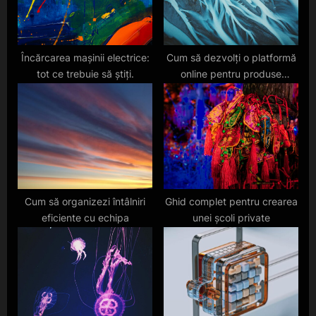
s
t
:
Încărcarea mașinii electrice:
Cum să dezvolți o platformă
tot ce trebuie să știți.
online pentru produse
sustenabile în Europa în
2025
Cum să organizezi întâlniri
Ghid complet pentru crearea
eficiente cu echipa
unei școli private