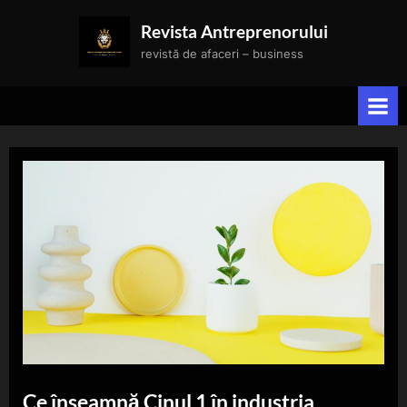
Skip
Revista Antreprenorului
to
revistă de afaceri – business
content
Ce înseamnă Cinul 1 în industria