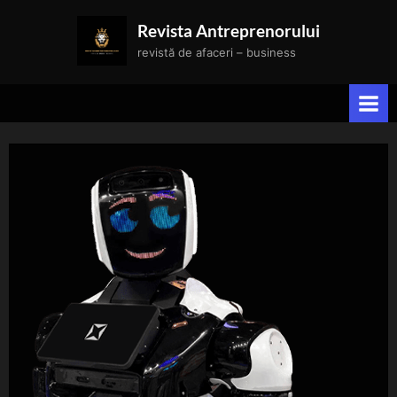
Skip
Revista Antreprenorului
to
revistă de afaceri – business
content