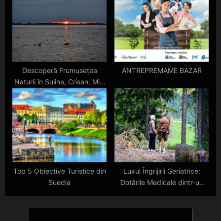
Educației
decembrie, prin zambet,
dans, muzica și culoare
Descoperă Frumusețea
ANTREPREMAME BAZAR
Naturii în Sulina, Crisan, Mila
23 și Letea
Top 5 Obiective Turistice din
Luxul Îngrijirii Geriatrice:
Suedia
Dotările Medicale dintr-un
Cămin de Bătrâni de
Eleganță