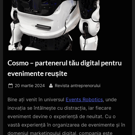
Cosmo – partenerul tău digital pentru
evenimente reușite
Posted
By
20 martie 2024
Revista antreprenorului
on
Bine ați venit în universul
Events Robotics
, unde
inovația se întâlnește cu distracția, iar fiecare
eveniment devine o experiență de neuitat. Cu o
vastă experiență în organizarea de evenimente și în
domeniul marketingului digital, compania este