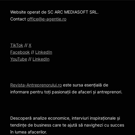
Website operat de SC ARC MEDIASOFT SRL.
Contact
office@e-agentie.ro
TikTok
//
X
Facebook
//
LinkedIn
YouTube
//
LinkedIn
Revista-Antreprenorului.ro
este sursa esențială de
informare pentru toți pasionații de afaceri și antreprenori.
Descoperă analize economice, interviuri inspiraționale și
tendințe de business care te ajută să navighezi cu succes
în lumea afacerilor.