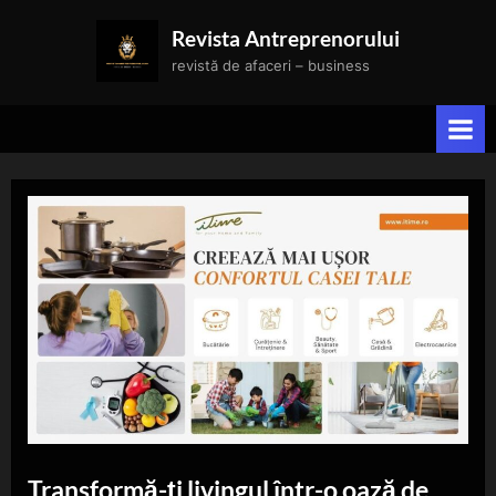
Skip
Revista Antreprenorului
to
revistă de afaceri – business
content
Transformă-ți livingul într-o oază de