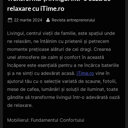
relaxare cu iTime.ro
Posted
By
22 martie 2024
Revista antreprenorului
on
Livingul, centrul vieții de familie, este spațiul unde
ne relaxăm, ne întâlnim cu prietenii și petrecem
momente prețioase alături de cei dragi. Crearea
unei atmosfere de calm și confort în această
încăpere este esențială pentru a ne încărca bateriile
și a ne simți cu adevărat acasă.
iTime.ro
vine în
ajutorul tău cu o selecție variată de scaune, fotolii,
mese de cafea, lumânări și soluții de iluminat, toate
gândite să transforme livingul într-o adevărată oază
de relaxare.
Mobilierul: Fundamentul Confortului