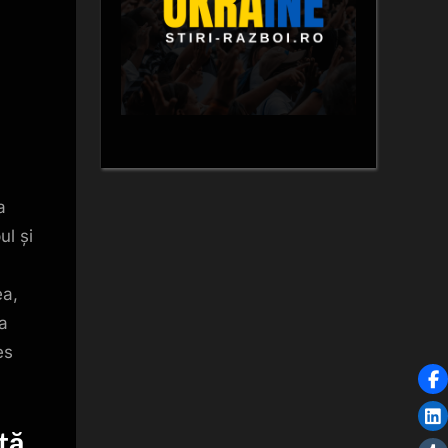
a
ul și
ea,
za
es
ntă