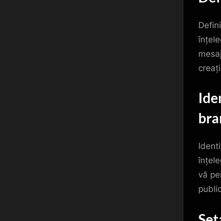
Defini
înțel
mesaj
creați
Ide
bra
Identi
înțel
vă pe
public
Set