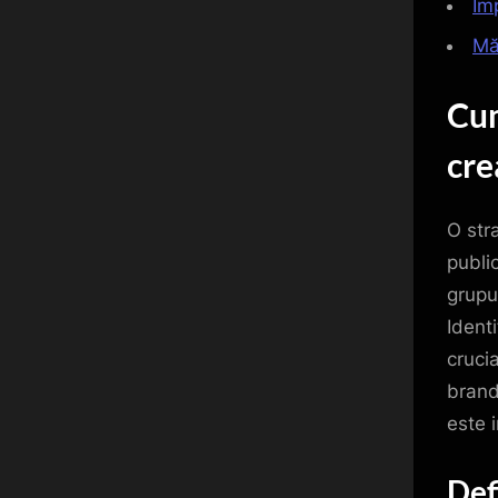
Im
Mă
Cum
cre
O str
publi
grupu
Ident
crucia
brandu
este 
Def