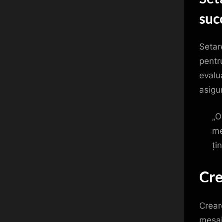
suc
Setar
pentr
evalua
asigu
„O
me
țin
Cre
Crear
mesaj