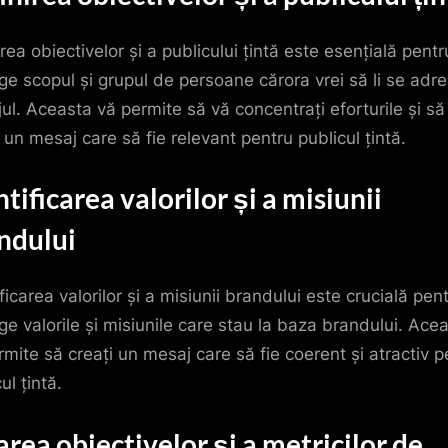
rea obiectivelor și a publicului țintă este esențială pentr
ege scopul și grupul de persoane cărora vrei să li se adr
ul. Aceasta vă permite să vă concentrați eforturile și să
 un mesaj care să fie relevant pentru publicul țintă.
ntificarea valorilor și a misiunii
ndului
ficarea valorilor și a misiunii brandului este crucială pen
ege valorile și misiunile care stau la baza brandului. Ace
rmite să creați un mesaj care să fie coerent și atractiv p
ul țintă.
area obiectivelor și a metricilor de