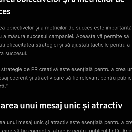
ces
ea obiectivelor și a metricilor de succes este importantă
u a măsura succesul campaniei. Aceasta vă permite să
ți eficacitatea strategiei și să ajustați tacticile pentru a
ra succesul.
 strategie de PR creativă este esențială pentru a crea u
saj coerent și atractiv care să fie relevant pentru public
tă.”
area unui mesaj unic și atractiv
ea unui mesaj unic și atractiv este esențială pentru a cr
 care să fie coerent și atractiv pentru publicul țintă. Ac