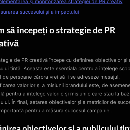
plementarea și monitorizarea strategiei de PR creativ
surarea succesului și a impactului
 să începeți o strategie de PR
ativă
ategie de PR creativă începe cu definirea obiectivelor și 
cului țintă. Aceasta este esențială pentru a înțelege scop
l de persoane cărora vrei să li se adreseze mesajul.
ificarea valorilor și a misiunii brandului este, de asemen
lă pentru a înțelege valorile și misiunile care stau la ba
lui. În final, setarea obiectivelor și a metricilor de succ
importantă pentru a măsura succesul campaniei.
inirea obiectivelor și a publicului ți