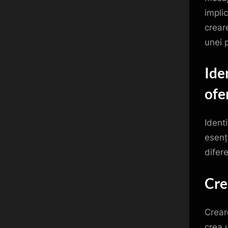
implic
crear
unei 
Iden
ofe
Identi
esenți
difer
Cre
Crear
crea u