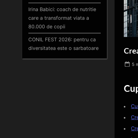
Irina Babici: coach de nutritie
care a transformat viata a
80.000 de copii
CONIL FEST 2026: pentru ca
diversitatea este o sarbatoare
Crea
Po
5 
on
Cup
Cu
Cr
Cr