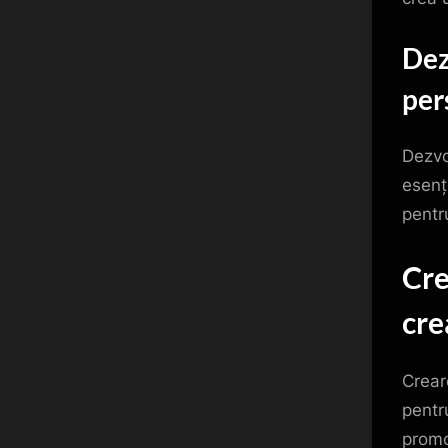
Dez
per
Dezvo
esenț
pentru
Cre
cre
Crear
pentru
promo