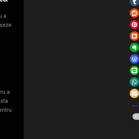
u a
eseze
tru a
asta
entru