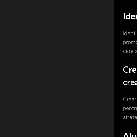
Ide
Identi
promo
care s
Cre
cre
Crear
pentr
strate
Alo