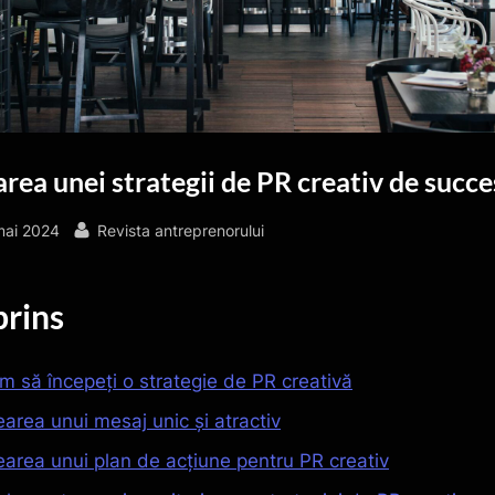
rea unei strategii de PR creativ de succe
sted
By
mai 2024
Revista antreprenorului
rins
m să începeți o strategie de PR creativă
earea unui mesaj unic și atractiv
earea unui plan de acțiune pentru PR creativ