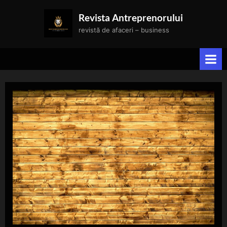
Skip
Revista Antreprenorului
to
revistă de afaceri – business
content