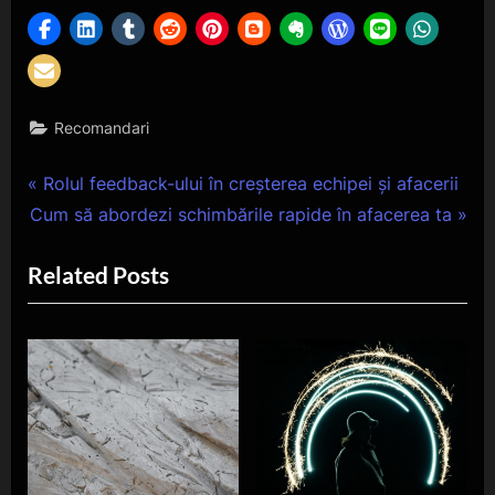
Recomandari
Navigare
P
Rolul feedback-ului în creșterea echipei și afacerii
N
r
Cum să abordezi schimbările rapide în afacerea ta
în
e
e
Related Posts
articole
x
v
t
i
P
o
o
u
s
s
t
P
:
o
s