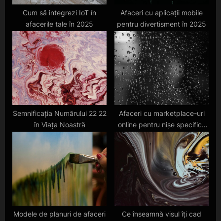
t
Cum să integrezi IoT în
Afaceri cu aplicații mobile
afacerile tale în 2025
pentru divertisment în 2025
:
Semnificația Numărului 22 22
Afaceri cu marketplace-uri
în Viața Noastră
online pentru nișe specifice
în Europa în 2025
Modele de planuri de afaceri
Ce înseamnă visul îți cad