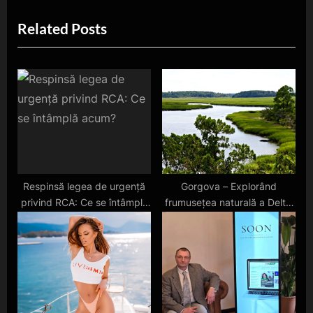
i
x
Related Posts
o
t
u
P
s
o
P
s
o
t
s
:
t
:
Respinsă legea de urgență
Gorgova – Explorând
privind RCA: Ce se întâmplă
frumusețea naturală a Deltei
acum?
Dunării