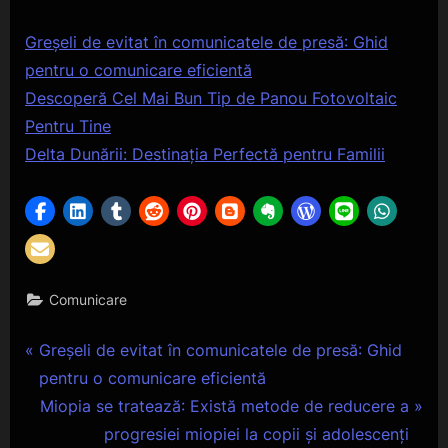
Greșeli de evitat în comunicatele de presă: Ghid
pentru o comunicare eficientă
Descoperă Cel Mai Bun Tip de Panou Fotovoltaic
Pentru Tine
Delta Dunării: Destinația Perfectă pentru Familii
Comunicare
Navigare
P
Greșeli de evitat în comunicatele de presă: Ghid
r
pentru o comunicare eficientă
în
e
N
Miopia se tratează: Există metode de reducere a
articole
v
e
progresiei miopiei la copii și adolescenți