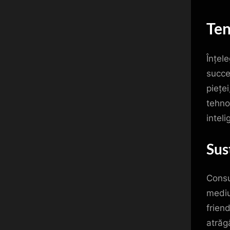
Ten
Înțel
succe
piețe
tehno
intel
Sus
Consu
mediul
frien
atrăg