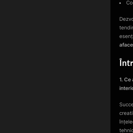
Co
Dezvo
tendi
esenț
aface
Înt
1. Ce
interi
Succe
creati
înțele
tehni