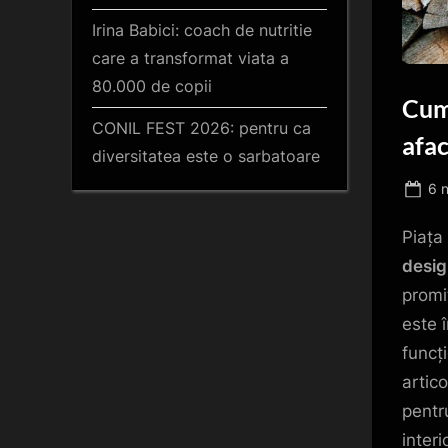
Irina Babici: coach de nutritie
care a transformat viata a
80.000 de copii
Cum 
CONIL FEST 2026: pentru ca
afac
diversitatea este o sarbatoare
Po
6 
on
Piața 
desig
promi
este 
funcț
artico
pentr
inter