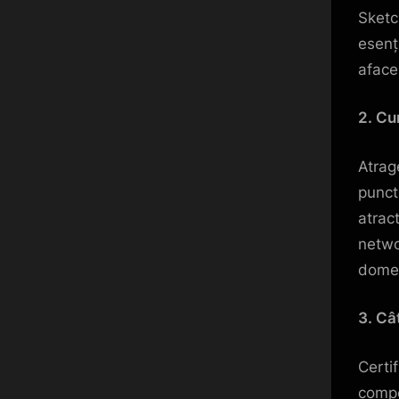
Sketc
esenț
afacer
2. Cu
Atrag
punct
atract
netwo
domen
3. Câ
Certi
compe