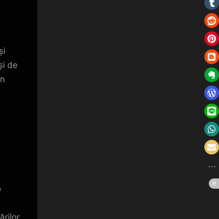
și
și de
în
o
ărilor.