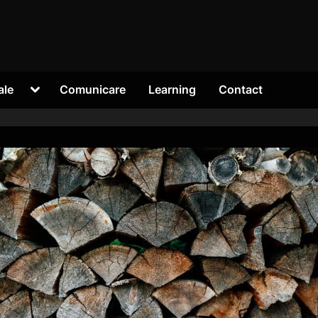
Toggle
ale
Comunicare
Learning
Contact
sub-
menu