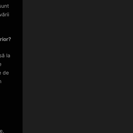
sunt
vării
rior?
să la
e
e de
n
e.