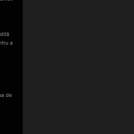
dită
ntru a
ua de