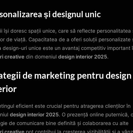
sonalizarea și designul unic
ii își doresc spații unice, care să reflecte personalitatea 
 lor de viață. Capacitatea de a oferi soluții personalizate 
a design-uri unice este un avantaj competitiv important 
ri creative
din domeniul
design interior 2025
.
ategii de marketing pentru design
erior
ingul eficient este crucial pentru atragerea clienților în
niul
design interior 2025
. O prezență online puternică, 
egie de comunicare bine definită și colaborarea cu alte
ri creative
pot contribui la creșterea vizibilității și a vânz