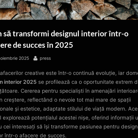
să transformi designul interior într-o
ere de succes în 2025
sted
By
noiembrie 2025
press
afacerilor creative este într-o continuă evoluție, iar dom
n interior 2025
se profilează ca o oportunitate extrem 
țătoare. Cererea pentru specialiști în amenajări interioa
în creștere, reflectând o nevoie tot mai mare de spații
ionale și estetice, adaptate stilului de viață modern. Ace
l explorează potențialul acestei nișe, oferind informații u
u cei interesați să își transforme pasiunea pentru design
ior într-o afacere de succes.