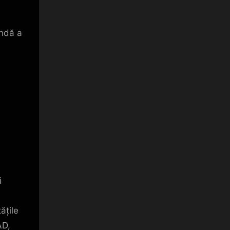
undă a
i
tățile
AD,