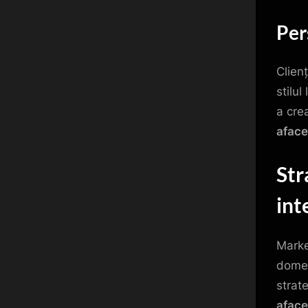
Per
Clienț
stilul
a cre
aface
Str
int
Market
dome
strat
aface