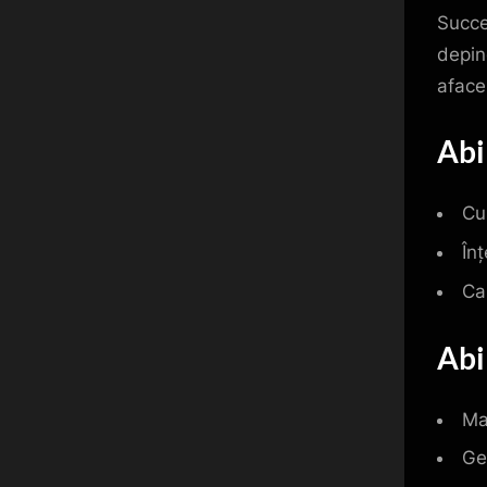
Succe
depin
afacer
Abi
Cu
În
Ca
Abi
Ma
Ge