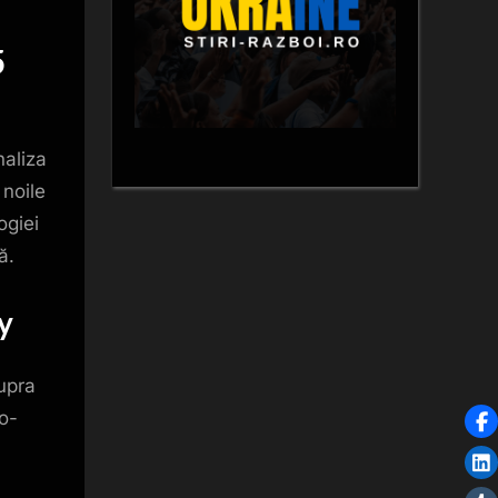
5
naliza
 noile
ogiei
ă.
y
upra
co-