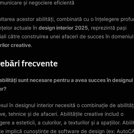
municare și negociere eficientă
ltarea acestor abilități, combinată cu o înțelegere prof
nțelor actuale în
design interior 2025
, reprezintă pași
iali către construirea unei afaceri de succes în domeniul
rilor creative
.
rebări frecvente
 abilități sunt necesare pentru a avea succes în designul
or?
sul în designul interior necesită o combinație de abilităț
ve, tehnice și de afaceri. Abilitățile creative includ o
gere a esteticii, a culorilor, a texturilor și a spațiilor. Abili
ce implică cunoștințe de software de design (ex: AutoC