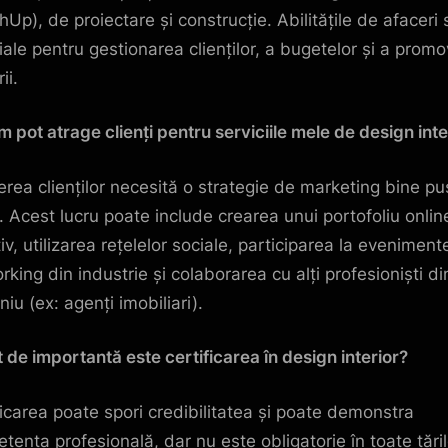
hUp), de proiectare și construcție. Abilitățile de afaceri 
iale pentru gestionarea clienților, a bugetelor și a promo
ii.
m pot atrage clienți pentru serviciile mele de design inte
erea clienților necesită o strategie de marketing bine pu
. Acest lucru poate include crearea unui portofoliu onlin
iv, utilizarea rețelelor sociale, participarea la eveniment
rking din industrie și colaborarea cu alți profesioniști di
iu (ex: agenți imobiliari).
t de importantă este certificarea în design interior?
ficarea poate spori credibilitatea și poate demonstra
tența profesională, dar nu este obligatorie în toate țăril