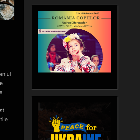
eniul
de
re
st
tile