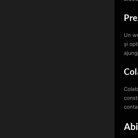
Pre
Un we
și op
ajunge
Col
Colab
const
conta
Abi