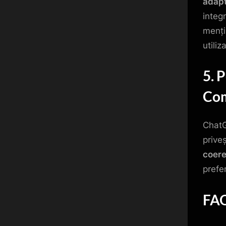
adapt
integr
menți
utiliza
5. 
Com
ChatG
prive
coere
prefer
FAQ