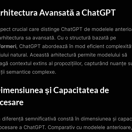
Arhitectura Avansată a ChatGPT
pect crucial care distinge ChatGPT de modelele anterio
arhitectura sa avansată. Cu o structură bazată pe
formeri
, ChatGPT abordează în mod eficient complexităț
jului natural. Această arhitectură permite modelului să
eagă contextul extins al propozițiilor, capturând nuanțe s
lații semantice complexe.
Dimensiunea și Capacitatea de
cesare
ă diferență semnificativă constă în dimensiunea și capac
ocesare a ChatGPT. Comparativ cu modelele anterioare