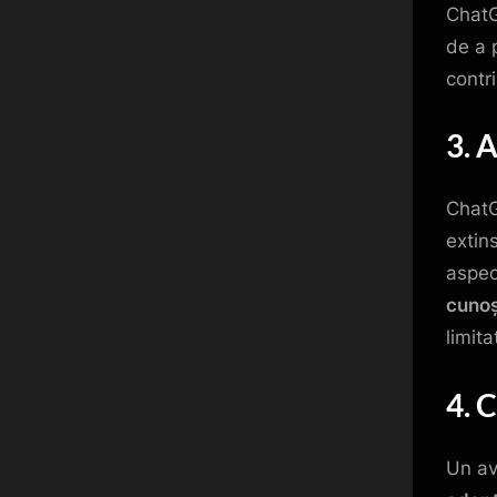
ChatG
de a 
contr
3. 
ChatG
extin
aspec
cunoș
limita
4. 
Un av