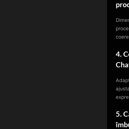
pro
Dimen
proce
coere
4. C
Cha
Adapt
ajust
expres
5. C
îmbu