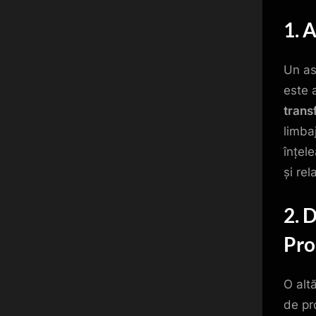
1. 
Un as
este 
trans
limba
înțel
și re
2. 
Pro
O alt
de pr