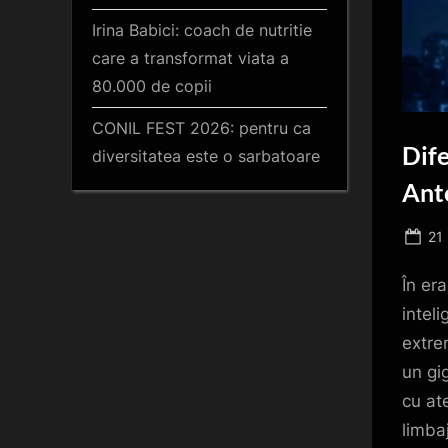
Irina Babici: coach de nutritie
care a transformat viata a
80.000 de copii
CONIL FEST 2026: pentru ca
Dif
diversitatea este o sarbatoare
Ant
Po
21 
on
În er
intel
extre
un gig
cu at
limba