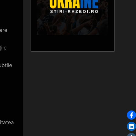
are
ile
ubtile
itatea
,