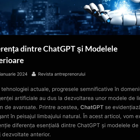
erența dintre ChatGPT și Modelele
erioare
sted
By
ianuarie 2024
Revista antreprenorului
a tehnologiei actuale, progresele semnificative în domeni
igenței artificiale au dus la dezvoltarea unor modele de l
m de avansate. Printre acestea,
ChatGPT
se evidențiaz
ant în peisajul limbajului natural. În acest articol, vom e
enție diferența esențială dintre ChatGPT și modelele de
j dezvoltate anterior.