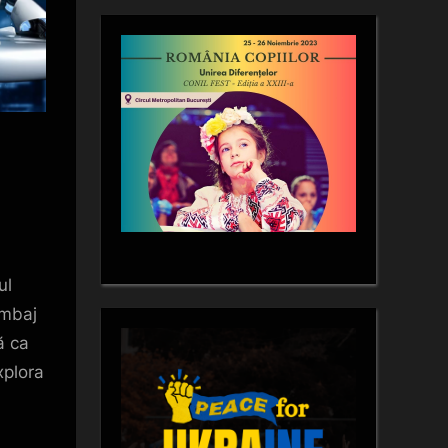
ul
imbaj
ă ca
xplora