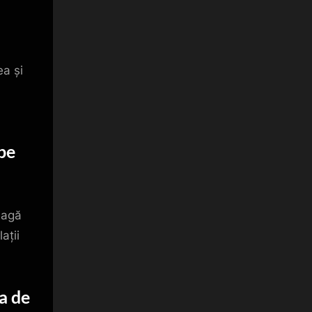
ea și
pe
eagă
ații
a de