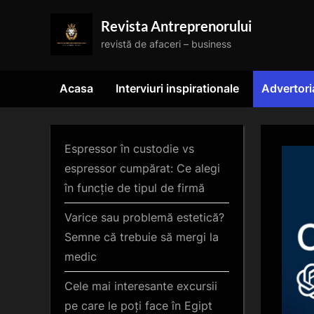
Skip
Revista Antreprenorului
to
revistă de afaceri – business
content
Acasa
Interviuri inspirationale
Advertori
Espressor în custodie vs
espressor cumpărat: Ce alegi
în funcție de tipul de firmă
Varice sau problemă estetică?
Semne că trebuie să mergi la
medic
Cele mai interesante excursii
pe care le poți face în Egipt