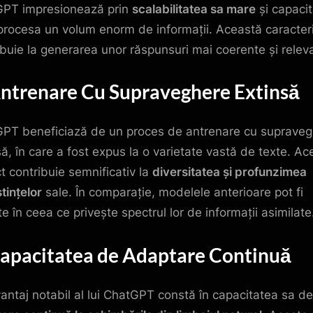
PT impresionează prin
scalabilitatea sa mare
și capaci
procesa un volum enorm de informații. Această caracteri
ibuie la generarea unor răspunsuri mai coerente și relev
Antrenare Cu Supraveghere Extinsă
PT beneficiază de un proces de antrenare cu suprave
să, în care a fost expus la o varietate vastă de texte. Ac
t contribuie semnificativ la
diversitatea și profunzimea
tințelor
sale. În comparație, modelele anterioare pot fi
te în ceea ce privește spectrul lor de informații asimilate
Capacitatea de Adaptare Continuă
antaj notabil al lui ChatGPT constă în capacitatea sa de