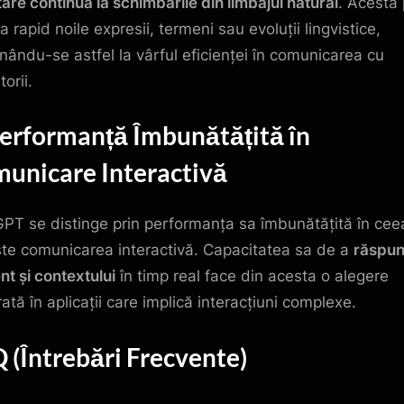
are continuă la schimbările din limbajul natural
. Acesta
a rapid noile expresii, termeni sau evoluții lingvistice,
nându-se astfel la vârful eficienței în comunicarea cu
torii.
Performanță Îmbunătățită în
unicare Interactivă
PT se distinge prin performanța sa îmbunătățită în cee
ște comunicarea interactivă. Capacitatea sa de a
răspu
nt și contextului
în timp real face din acesta o alegere
ată în aplicații care implică interacțiuni complexe.
 (Întrebări Frecvente)