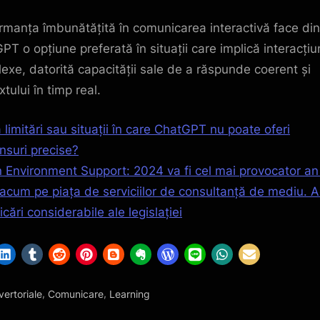
rmanța îmbunătățită în comunicarea interactivă face din
PT o opțiune preferată în situații care implică interacțiu
exe, datorită capacității sale de a răspunde coerent și
tului în timp real.
 limitări sau situații în care ChatGPT nu poate oferi
nsuri precise?
 Environment Support: 2024 va fi cel mai provocator an
acum pe piața de serviciilor de consultanță de mediu. 
cări considerabile ale legislației
,
,
ertoriale
Comunicare
Learning