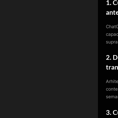
1. 
ante
ChatG
capac
supra
2. D
tran
Arhit
contex
seman
3. C