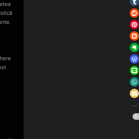
tatea
stică
ante.
ghere
est
.