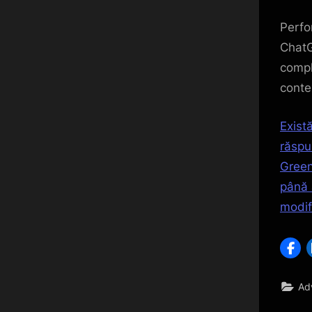
Perfo
ChatG
compl
contex
Există
răspu
Green
până 
modifi
Adv