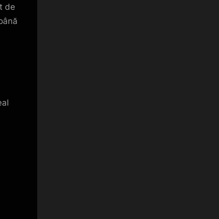
t de
 până
eal