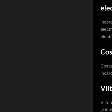
ele
Încăr
electr
electr
Cos
Costul
încărc
Vii
Viitor
și in