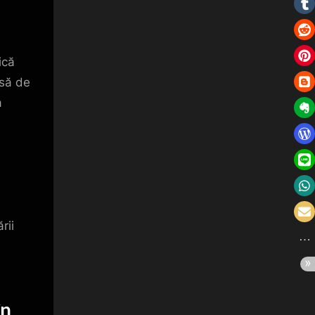
ică
rsă de
a
rii
în