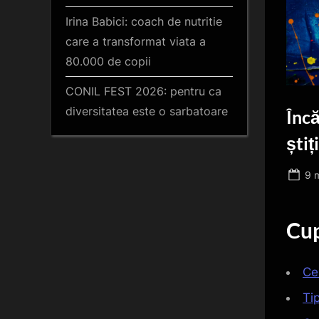
Irina Babici: coach de nutritie
care a transformat viata a
80.000 de copii
CONIL FEST 2026: pentru ca
diversitatea este o sarbatoare
Încă
știți
Po
9 
on
Cup
Ce
Tip