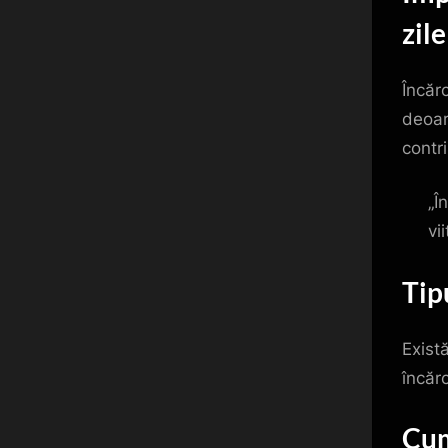
zil
Încărc
deoar
contr
„Î
vi
Tip
Există
încăr
Cum