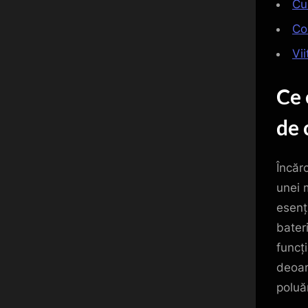
Cu
Cos
Vii
Ce 
de 
Încăr
unei 
esenț
bater
funcț
deoar
poluăr