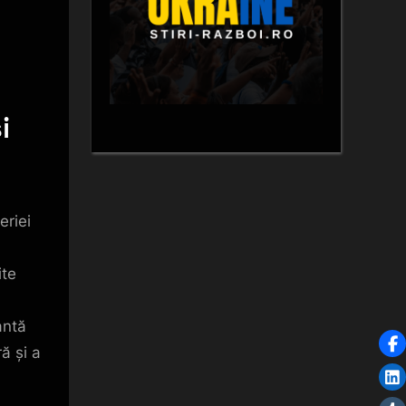
i
eriei
ite
antă
ă și a