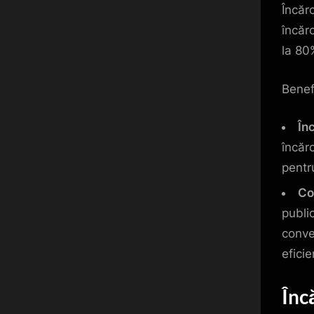
Încăr
încăr
la 80
Benefi
În
încăr
pentr
Co
publi
conve
eficie
Înc