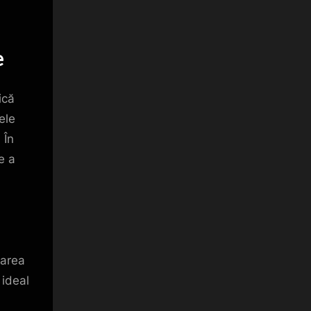
e
ică
ele
 În
e a
carea
 ideal