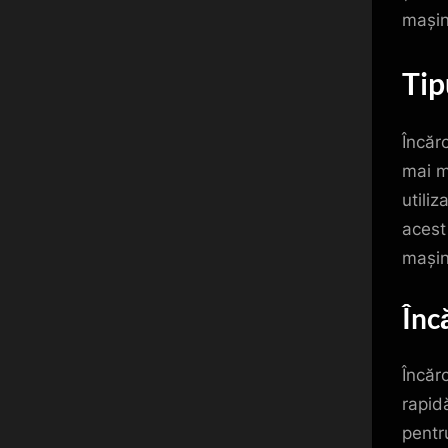
mașini
Tip
Încăr
mai mu
utiliz
acest
mașini
Înc
Încăr
rapidă
pentr