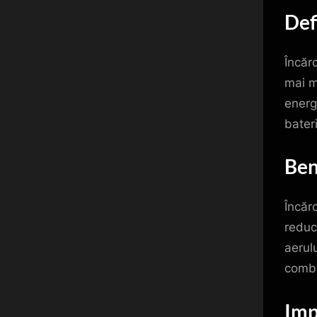
Def
Încăr
mai m
energi
bateri
Ben
Încăr
reduc
aerul
combu
Imp