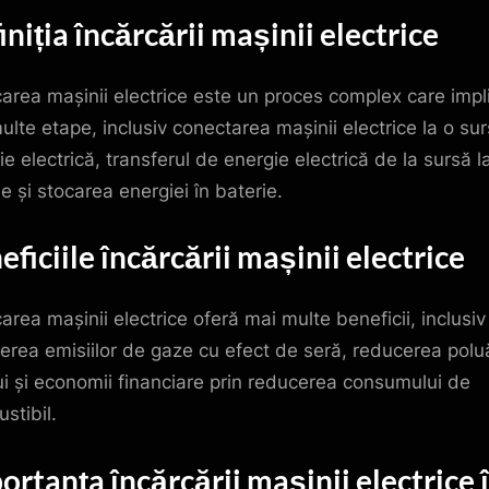
iniția încărcării mașinii electrice
carea mașinii electrice este un proces complex care impl
ulte etape, inclusiv conectarea mașinii electrice la o su
e electrică, transferul de energie electrică de la sursă l
e și stocarea energiei în baterie.
eficiile încărcării mașinii electrice
carea mașinii electrice oferă mai multe beneficii, inclusiv
erea emisiilor de gaze cu efect de seră, reducerea poluă
ui și economii financiare prin reducerea consumului de
stibil.
ortanța încărcării mașinii electrice 