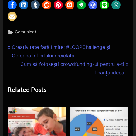
Comunicat
Navigare
P
Creativitate fără limite: #LOOPChallenge și
r
Coloana Infinitului reciclată!
în
e
N
Cum să folosești crowdfunding-ul pentru a-ți
articole
v
e
finanța ideea
i
x
Related Posts
o
t
u
P
s
o
P
s
o
t
s
: