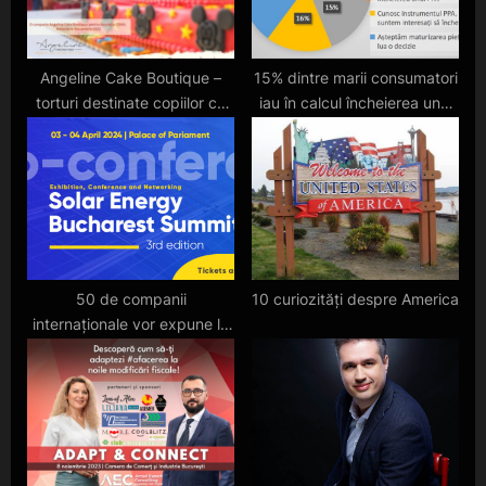
t
:
Angeline Cake Boutique –
15% dintre marii consumatori
torturi destinate copiilor cu
iau în calcul încheierea unui
dizabilități
contract de tip Power
Purchase Agreement în
următorii 3 ani
50 de companii
10 curiozități despre America
internaționale vor expune la
Solar Energy Bucharest
Summit ediția a III- a