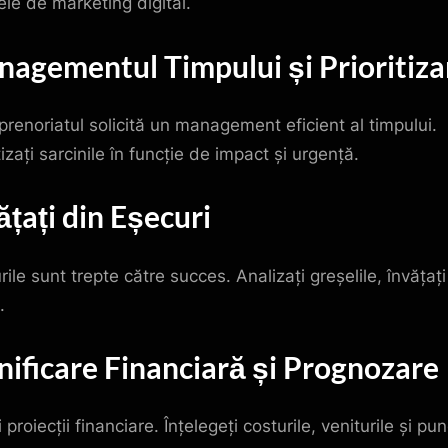
ele de marketing digital.
agementul Timpului și Prioritiza
prenoriatul solicită un management eficient al timpului.
tizați sarcinile în funcție de impact și urgență.
ățați din Eșecuri
ile sunt trepte către succes. Analizați greșelile, învățați
.
nificare Financiară și Prognozare
 proiecții financiare. Înțelegeți costurile, veniturile și pu