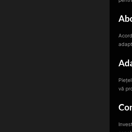
Abo
Acorda
adapt
Ada
Piețel
vă pro
Con
Invest