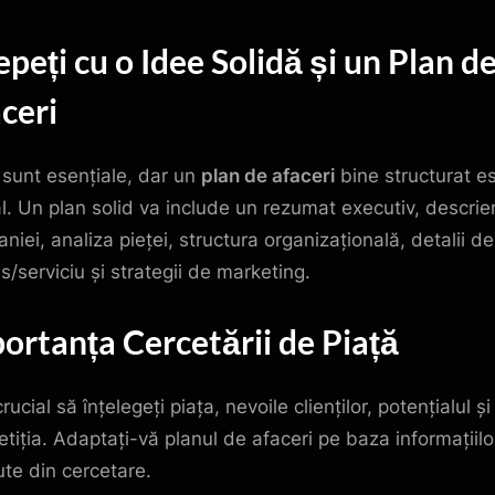
Transform
Ideea
epeți cu o Idee Solidă și un Plan d
în
Succes
ceri
cu
Plan
de
e sunt esențiale, dar un
plan de afaceri
bine structurat e
Afaceri
al. Un plan solid va include un rezumat executiv, descrie
Solid
niei, analiza pieței, structura organizațională, detalii d
s/serviciu și strategii de marketing.
ortanța Cercetării de Piață
rucial să înțelegeți piața, nevoile clienților, potențialul și
tiția. Adaptați-vă planul de afaceri pe baza informațiilo
ute din cercetare.