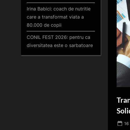
Irina Babici: coach de nutritie
care a transformat viata a
80.000 de copii
CONIL FEST 2026: pentru ca
diversitatea este o sarbatoare
Tran
Soli
Po
16