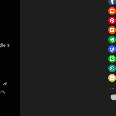
ile și
i-vă
ie,