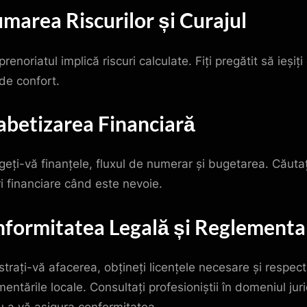
marea Riscurilor și Curajul
renoriatul implică riscuri calculate. Fiți pregătit să ieșiți
de confort.
abetizarea Financiară
egeți-vă finanțele, fluxul de numerar și bugetarea. Căutaț
ri financiare când este nevoie.
formitatea Legală și Reglementa
strați-vă afacerea, obțineți licențele necesare și respect
entările locale. Consultați profesioniștii în domeniul juri
u a vă asigura conformitatea.