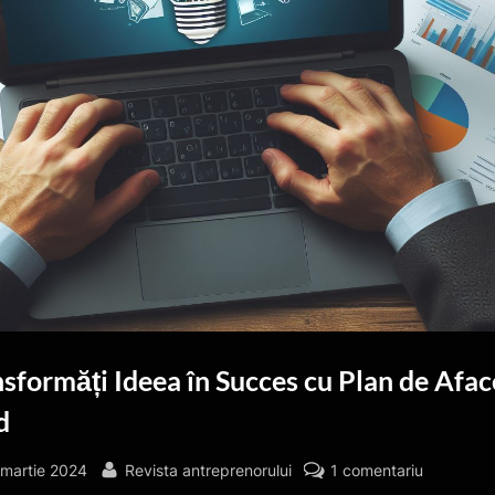
sformăți Ideea în Succes cu Plan de Afac
d
sted
By
la
 martie 2024
Revista antreprenorului
1 comentariu