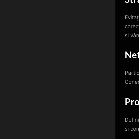
Evita
corec
și vân
Net
Parti
Conect
Pro
Defin
și com