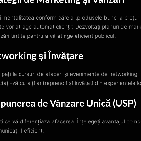
ți mentalitatea conform căreia „produsele bune la prețuri
te vor atrage automat clienți”. Dezvoltați planuri de mar
zări țintite pentru a vă atinge eficient publicul.
working și Învățare
cipați la cursuri de afaceri și evenimente de networking.
ați-vă cu alți antreprenori și învățați din experiențele lo
punerea de Vânzare Unică (USP)
iți ce vă diferențiază afacerea. Înțelegeți avantajul compe
unicați-l eficient.