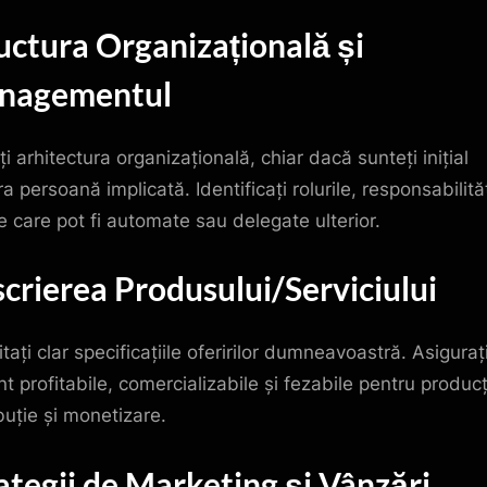
uctura Organizațională și
nagementul
ți arhitectura organizațională, chiar dacă sunteți inițial
a persoană implicată. Identificați rolurile, responsabilităț
e care pot fi automate sau delegate ulterior.
crierea Produsului/Serviciului
tați clar specificațiile oferirilor dumneavoastră. Asiguraț
nt profitabile, comercializabile și fezabile pentru producț
buție și monetizare.
ategii de Marketing și Vânzări