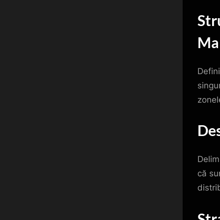
Str
Ma
Defini
singur
zonel
Des
Delimi
că su
distri
Str