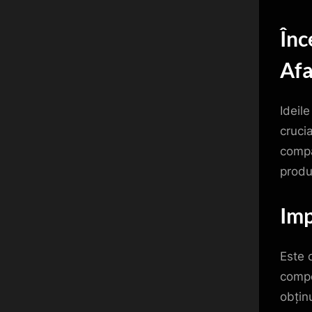
on
Înc
Afa
Ideil
cruci
compa
produ
Imp
Este c
compe
obțin