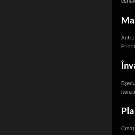
canal
Man
Antre
Priori
Înv
Eșecur
iterați
Pla
Creați