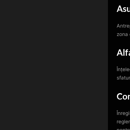
Asu
Antrep
zona 
Alf
Înțel
sfatu
Con
Înregi
reglem
pentr